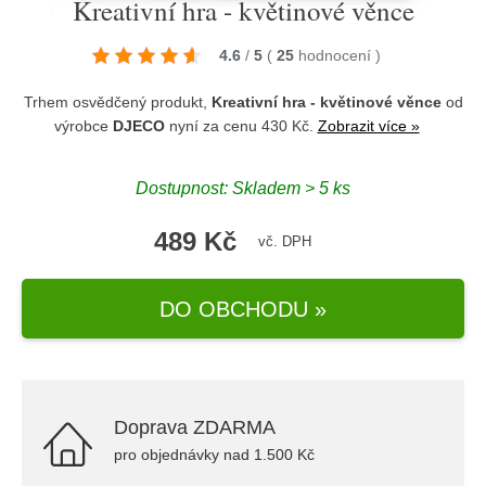
Kreativní hra - květinové věnce
4.6
/
5
(
25
hodnocení
)
Trhem osvědčený produkt,
Kreativní hra - květinové věnce
od
výrobce
DJECO
nyní za cenu 430 Kč.
Zobrazit více »
Dostupnost: Skladem > 5 ks
489 Kč
vč. DPH
DO OBCHODU »
Doprava ZDARMA
pro objednávky nad 1.500 Kč