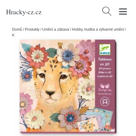
Hracky-cz.cz
Vyhledávání
Domů
/
Produkty
/
Umění a zábava
/
Hobby, hudba a výtvarné umění
/
Kreativní hra - květinové věnce