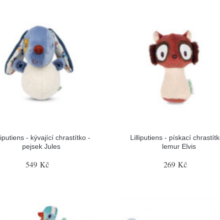
liputiens - kývající chrastítko -
Lilliputiens - pískací chrastítk
pejsek Jules
lemur Elvis
549 Kč
269 Kč