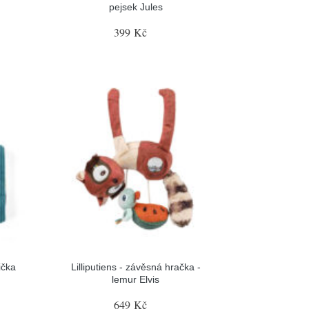
pejsek Jules
399 Kč
čička
Lilliputiens - závěsná hračka -
lemur Elvis
649 Kč