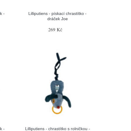
k -
Lilliputiens - pískací chrastítko -
dráček Joe
269 Kč
k -
Lilliputiens - chrastítko s rolničkou -