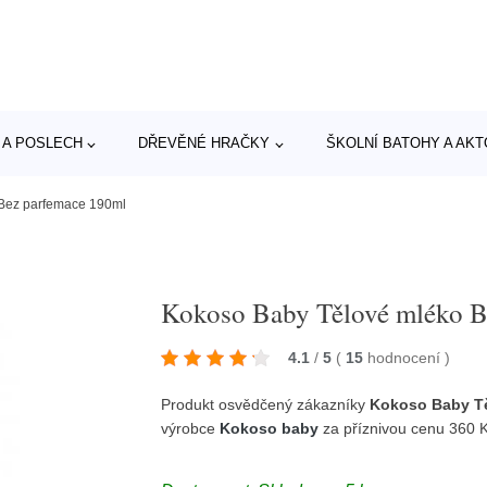
 A POSLECH
DŘEVĚNÉ HRAČKY
ŠKOLNÍ BATOHY A AK
Bez parfemace 190ml
Kokoso Baby Tělové mléko B
4.1
/
5
(
15
hodnocení
)
Produkt osvědčený zákazníky
Kokoso Baby Tě
výrobce
Kokoso baby
za příznivou cenu 360 