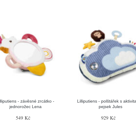
illiputiens - závěsné zrcátko -
Lilliputiens - polštářek s aktivit
jednorožec Lena
pejsek Jules
549 Kč
929 Kč