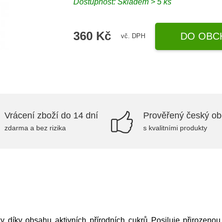
Dostupnost: Skladem > 5 ks
360 Kč
DO OBC
vč. DPH
Vrácení zboží do 14 dní
Prověřený český o
zdarma a bez rizika
s kvalitními produkty
y díky obsahu aktivních přírodních cukrů Posiluje přirozenou