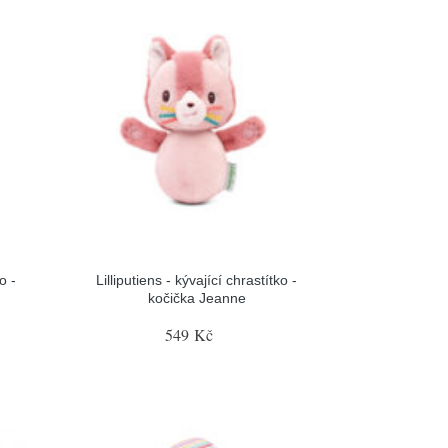
o -
Lilliputiens - kývající chrastítko -
kočička Jeanne
549 Kč