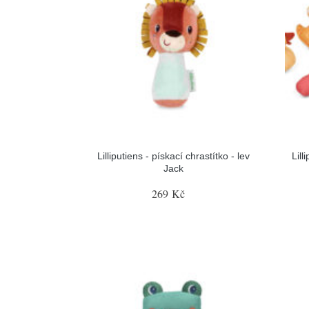
Lilliputiens - pískací chrastítko - lev
Lill
Jack
269 Kč