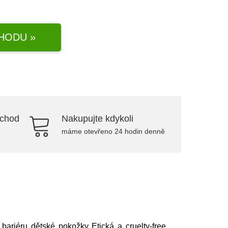
HODU »
bchod
Nakupujte kdykoli
máme otevřeno 24 hodin denně
 bariéru dětské pokožky Etická a cruelty-free