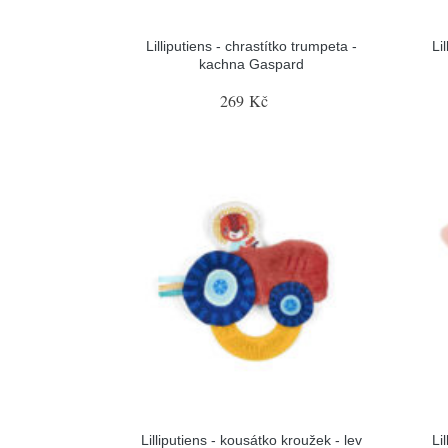
Lilliputiens - chrastítko trumpeta -
Li
kachna Gaspard
269 Kč
Lilliputiens - kousátko kroužek - lev
Li