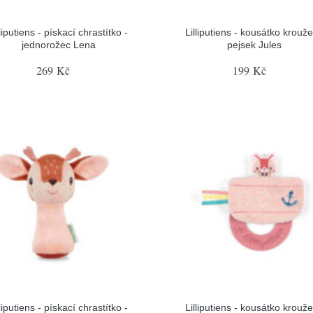
lliputiens - pískací chrastítko -
Lilliputiens - kousátko krouže
jednorožec Lena
pejsek Jules
269 Kč
199 Kč
lliputiens - pískací chrastítko -
Lilliputiens - kousátko krouže