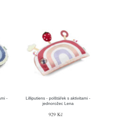
ami -
Lilliputiens - polštářek s aktivitami -
jednorožec Lena
929 Kč