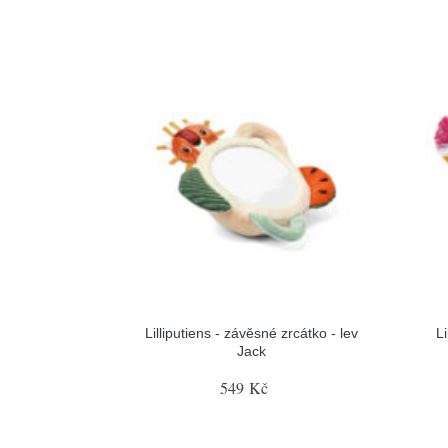
Lilliputiens - závěsné zrcátko - lev
L
Jack
549 Kč