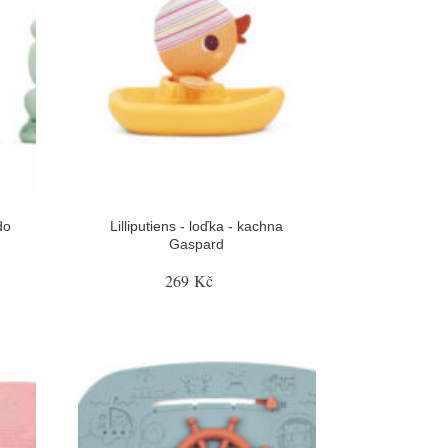
do
Lilliputiens - loďka - kachna
Gaspard
269 Kč