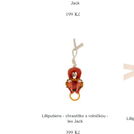
Jack
199 Kč
Lilliputiens - chrastítko s rolničkou -
Lill
lev Jack
399 Kč