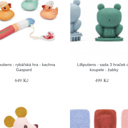
iputiens - rybářská hra - kachna
Lilliputiens - sada 3 hraček 
Gaspard
koupele - žabky
649 Kč
499 Kč