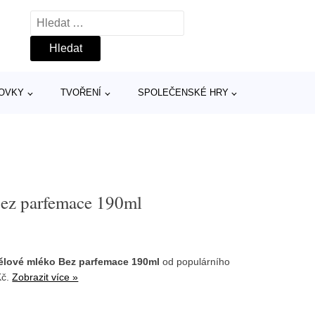
Vyhledávání
TOVKY
TVOŘENÍ
SPOLEČENSKÉ HRY
ez parfemace 190ml
lové mléko Bez parfemace 190ml
od populárního
Kč.
Zobrazit více »