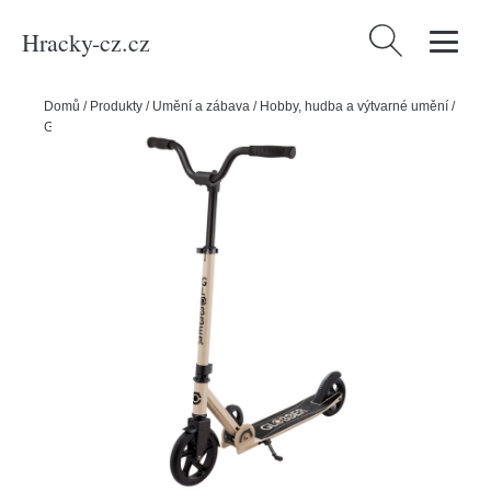
Hracky-cz.cz
Vyhledávání
Domů
/
Produkty
/
Umění a zábava
/
Hobby, hudba a výtvarné umění
/
Globber koloběžka Flow 180-145 Sand