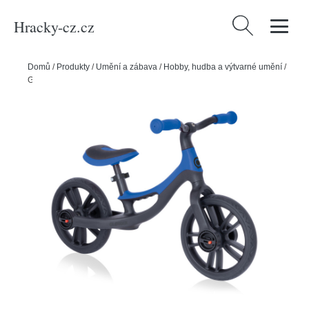
Hracky-cz.cz
Vyhledávání
Domů
/
Produkty
/
Umění a zábava
/
Hobby, hudba a výtvarné umění
/
Globber odrážedlo GO BIKE ELITE - NAVY BLUE