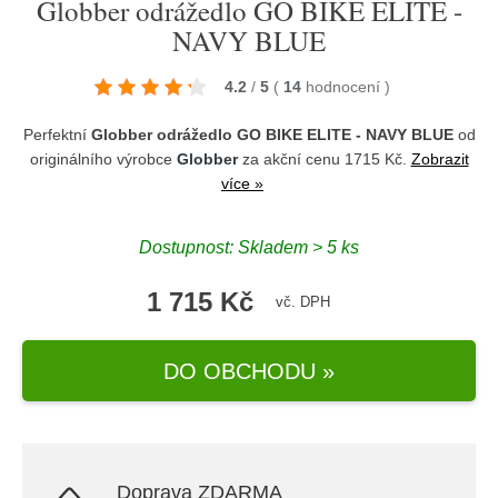
Globber odrážedlo GO BIKE ELITE -
NAVY BLUE
4.2
/
5
(
14
hodnocení
)
Perfektní
Globber odrážedlo GO BIKE ELITE - NAVY BLUE
od
originálního výrobce
Globber
za akční cenu 1715 Kč.
Zobrazit
více »
Dostupnost: Skladem > 5 ks
1 715 Kč
vč. DPH
DO OBCHODU »
Doprava ZDARMA