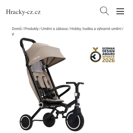
Hracky-cz.cz
Vyhledávání
Domů
/
Produkty
/
Umění a zábava
/
Hobby, hudba a výtvarné umění
/
Wonder Max™ stone beige - multifunkční kočárek