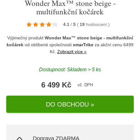
Wonder Max™ stone beige -
multifunkční kočárek
4.1
/
5
(
19
hodnocení
)
Výjimečný produkt
Wonder Max™ stone beige - multifunkční
kočárek
od oblíbené společnosti
smarTrike
za akční cenu 6499
Kč.
Zobrazit více »
Dostupnost: Skladem > 5 ks
6 499 Kč
vč. DPH
DO OBCHODU »
Doprava ZDARMA