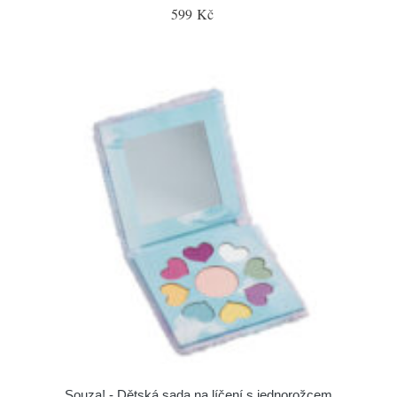
599 Kč
Souza! - Dětská sada na líčení s jednorožcem