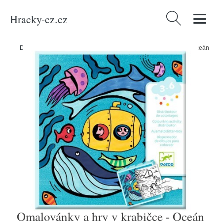
Hracky-cz.cz
Vyhledávání
Domů
/
Produkty
/
Média
/
Knihy
/
Omalovánky a hry v krabičce - Oceán
Omalovánky a hry v krabičce - Oceán