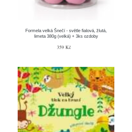
Formela velká Šnečí - světle fialová, žlutá,
limeta 380g (velká) + 3ks ozdoby
359 Kč