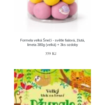
Formela velká Šnečí - světle fialová, žlutá,
limeta 380g (velká) + 3ks ozdoby
359 Kč