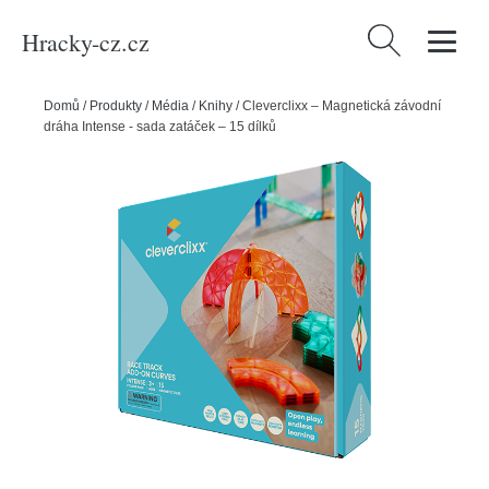
Hracky-cz.cz
Vyhledávání
Domů
/
Produkty
/
Média
/
Knihy
/
Cleverclixx – Magnetická závodní
dráha Intense - sada zatáček – 15 dílků