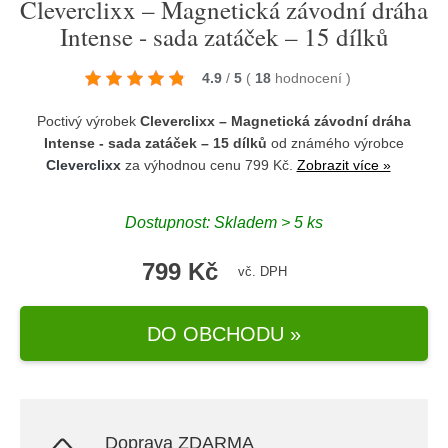
Cleverclixx – Magnetická závodní dráha
Intense - sada zatáček – 15 dílků
4.9
/
5
(
18
hodnocení
)
Poctivý výrobek
Cleverclixx – Magnetická závodní dráha
Intense - sada zatáček – 15 dílků
od známého výrobce
Cleverclixx
za výhodnou cenu 799 Kč.
Zobrazit více »
Dostupnost: Skladem > 5 ks
799 Kč
vč. DPH
DO OBCHODU »
Doprava ZDARMA