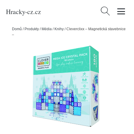
Hracky-cz.cz
Vyhledávání
Domů
/
Produkty
/
Média
/
Knihy
/
Cleverclixx – Magnetická stavebnice
– Mega Ice Crystal Pack – 180 dílků