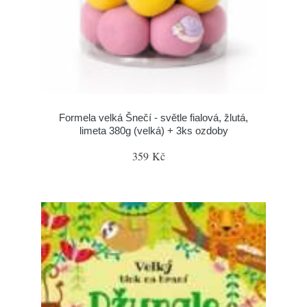
Formela velká Šnečí - světle fialová, žlutá,
limeta 380g (velká) + 3ks ozdoby
359 Kč