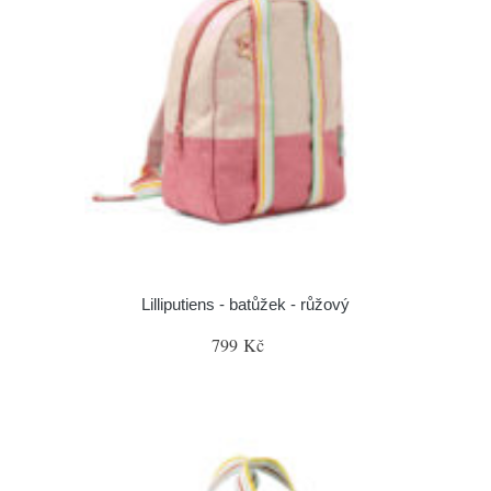
Lilliputiens - batůžek - růžový
799 Kč