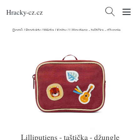
Hracky-cz.cz
Vyhledávání
Domů
/
Produkty
/
Média
/
Knihy
/
Lilliputiens - taštička - džungle
Lilliputiens - taštička - džungle