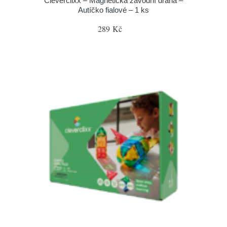
Cleverclixx – Magnetická závodní dráha –
Autíčko fialové – 1 ks
289 Kč