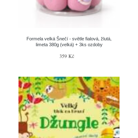
Formela velká Šnečí - světle fialová, žlutá,
limeta 380g (velká) + 3ks ozdoby
359 Kč