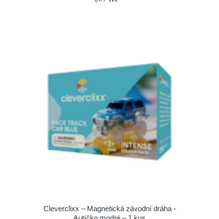
Cleverclixx – Magnetická závodní dráha -
Autíčko modré – 1 kus