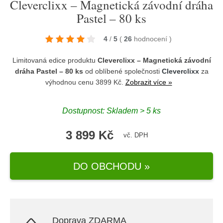
Cleverclixx – Magnetická závodní dráha
Pastel – 80 ks
4
/
5
(
26
hodnocení
)
Limitovaná edice produktu
Cleverclixx – Magnetická závodní
dráha Pastel – 80 ks
od oblíbené společnosti
Cleverclixx
za
výhodnou cenu 3899 Kč.
Zobrazit více »
Dostupnost: Skladem > 5 ks
3 899 Kč
vč. DPH
DO OBCHODU »
Doprava ZDARMA