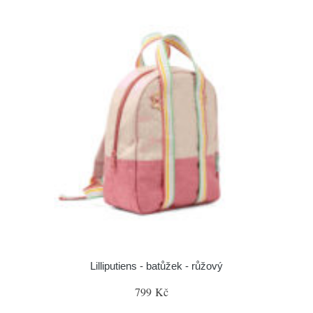
Lilliputiens - batůžek - růžový
799 Kč