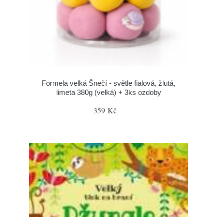
Formela velká Šnečí - světle fialová, žlutá,
limeta 380g (velká) + 3ks ozdoby
359 Kč