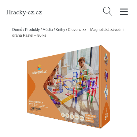
Hracky-cz.cz
Vyhledávání
Domů
/
Produkty
/
Média
/
Knihy
/
Cleverclixx – Magnetická závodní
dráha Pastel – 80 ks