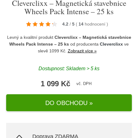
Cleverclixx – Magnetická stavebnice
Wheels Pack Intense – 25 ks
4.2
/
5
(
14
hodnocení
)
Levný a kvalitní produkt
Cleverclixx – Magnetická stavebnice
Wheels Pack Intense – 25 ks
od producenta
Cleverclixx
ve
slevě 1099 Kč.
Zobrazit více »
Dostupnost: Skladem > 5 ks
1 099 Kč
vč. DPH
DO OBCHODU »
Doprava ZDARMA