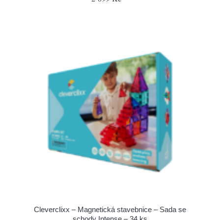
Cleverclixx – Magnetická stavebnice – Sada se
schody Intense – 34 ks