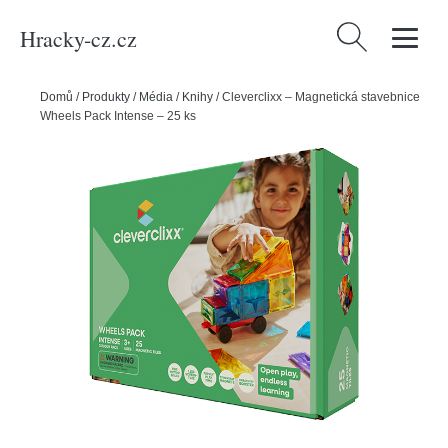
Hracky-cz.cz
Vyhledávání
Domů
/
Produkty
/
Média
/
Knihy
/
Cleverclixx – Magnetická stavebnice
Wheels Pack Intense – 25 ks