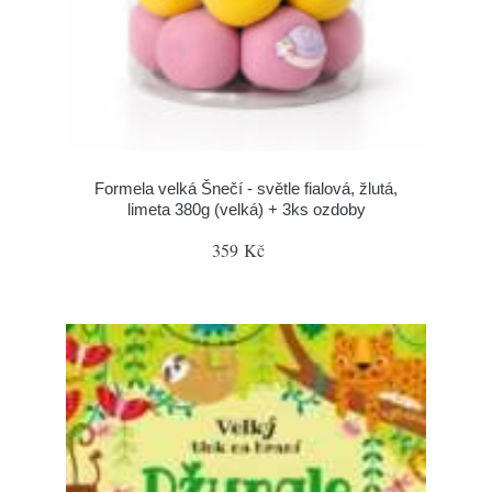
Formela velká Šnečí - světle fialová, žlutá,
limeta 380g (velká) + 3ks ozdoby
359 Kč