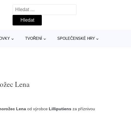
Vyhledávání
TOVKY
TVOŘENÍ
SPOLEČENSKÉ HRY
orožec Lena
ednorožec Lena
od výrobce
Lilliputiens
za příznivou