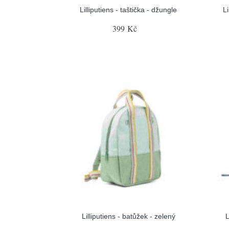
Lilliputiens - taštička - džungle
Li
399 Kč
Lilliputiens - batůžek - zelený
L