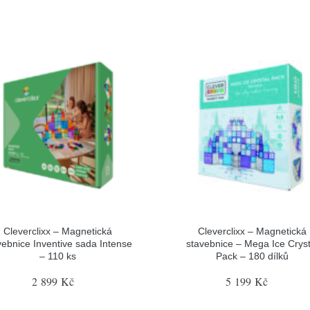
Cleverclixx – Magnetická
Cleverclixx – Magnetická
vebnice Inventive sada Intense
stavebnice – Mega Ice Cryst
– 110 ks
Pack – 180 dílků
2 899 Kč
5 199 Kč