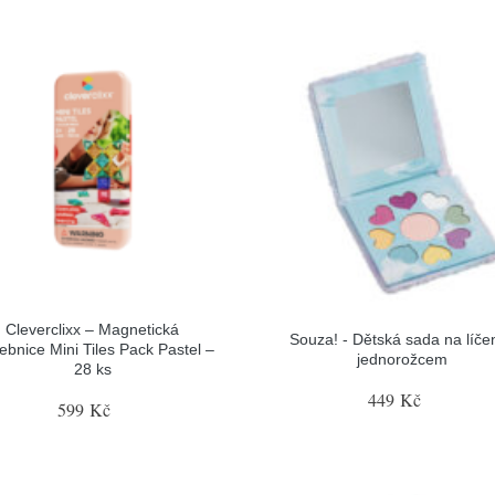
Cleverclixx – Magnetická
Souza! - Dětská sada na líčen
ebnice Mini Tiles Pack Pastel –
jednorožcem
28 ks
449 Kč
599 Kč