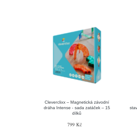
Cleverclixx – Magnetická závodní
dráha Intense - sada zatáček – 15
sta
dílků
799 Kč