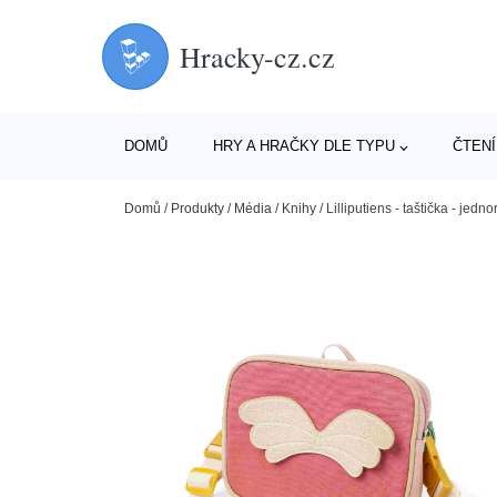
Hracky-cz.cz
DOMŮ
HRY A HRAČKY DLE TYPU
ČTENÍ
Domů
/
Produkty
/
Média
/
Knihy
/
Lilliputiens - taštička - jed