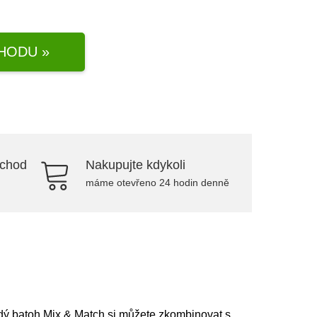
HODU »
bchod
Nakupujte kdykoli
máme otevřeno 24 hodin denně
ždý batoh Mix & Match si můžete zkombinovat s