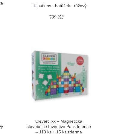
ka
Lilliputiens - batůžek - růžový
799 Kč
Cleverclixx – Magnetická
vý
stavebnice Inventive Pack Intense
– 110 ks + 15 ks zdarma