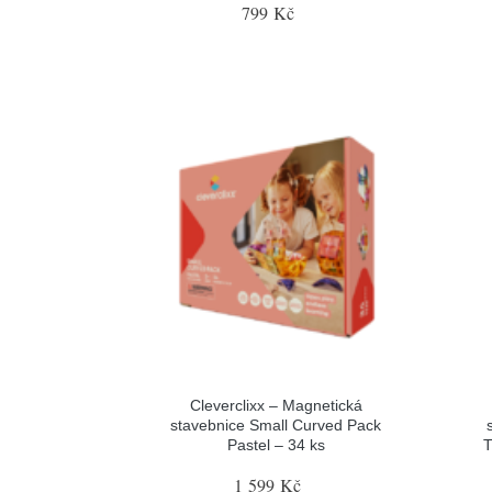
799 Kč
Cleverclixx – Magnetická
stavebnice Small Curved Pack
Pastel – 34 ks
T
1 599 Kč