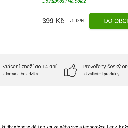
Dostupnost: Na dotaz
399 Kč
DO OBC
vč. DPH
Vrácení zboží do 14 dní
Prověřený český o
zdarma a bez rizika
s kvalitními produkty
i křídly přenese děti do kouzelného světa jednorožce Leny. Ka