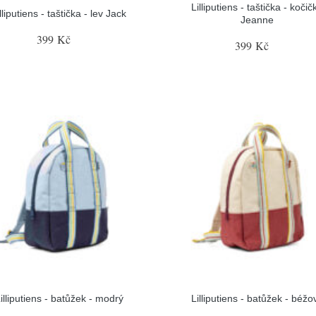
Lilliputiens - taštička - kočič
lliputiens - taštička - lev Jack
Jeanne
399 Kč
399 Kč
illiputiens - batůžek - modrý
Lilliputiens - batůžek - béžo