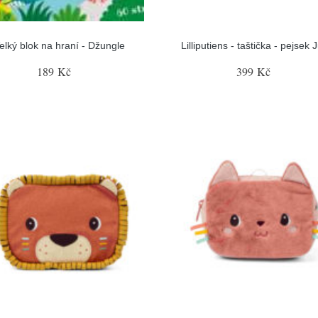
elký blok na hraní - Džungle
Lilliputiens - taštička - pejsek 
189 Kč
399 Kč