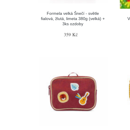
Formela velká Šnečí - světle
fialová, žlutá, limeta 380g (velká) +
V
3ks ozdoby
359 Kč