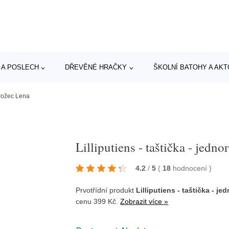
 A POSLECH
DŘEVĚNÉ HRAČKY
ŠKOLNÍ BATOHY A AK
norožec Lena
Lilliputiens - taštička - jedn
4.2
/
5
(
18
hodnocení
)
Prvotřídní produkt
Lilliputiens - taštička - j
cenu 399 Kč.
Zobrazit více »