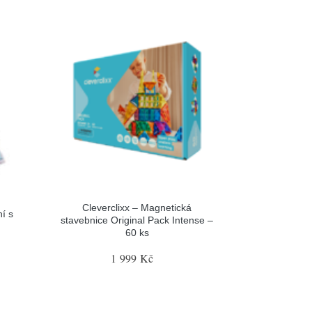
Cleverclixx – Magnetická
í s
stavebnice Original Pack Intense –
60 ks
1 999 Kč