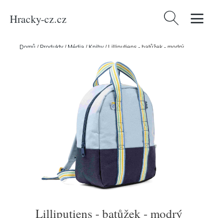
Hracky-cz.cz
Vyhledávání
Domů
/
Produkty
/
Média
/
Knihy
/
Lilliputiens - batůžek - modrý
Lilliputiens - batůžek - modrý