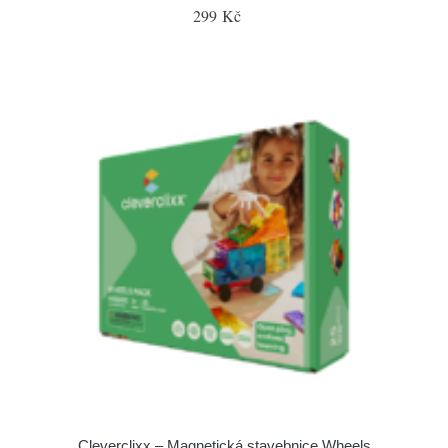
299 Kč
Cleverclixx – Magnetická stavebnice Wheels