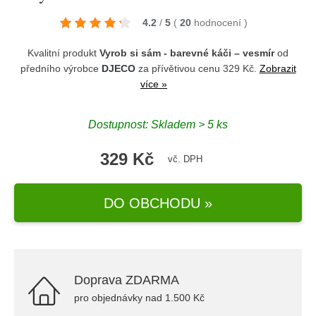
4.2
/
5
(
20
hodnocení
)
Kvalitní produkt
Vyrob si sám - barevné káči – vesmír
od
předního výrobce
DJECO
za přívětivou cenu 329 Kč.
Zobrazit
více »
Dostupnost: Skladem > 5 ks
329 Kč
vč. DPH
DO OBCHODU »
Doprava ZDARMA
pro objednávky nad 1.500 Kč