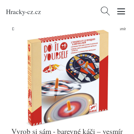
Hracky-cz.cz
Vyhledávání
Domů
/
Produkty
/
Média
/
Knihy
/
Vyrob si sám - barevné káči – vesmír
Vyrob si sám - barevné káči – vesmír