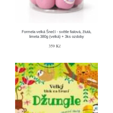
Formela velká Šnečí - světle fialová, žlutá,
limeta 380g (velká) + 3ks ozdoby
359 Kč