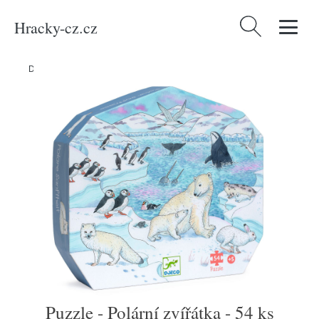
Hracky-cz.cz
Vyhledávání
Domů
/
Produkty
/
Média
/
Knihy
/
Puzzle - Polární zvířátka - 54 ks
Puzzle - Polární zvířátka - 54 ks