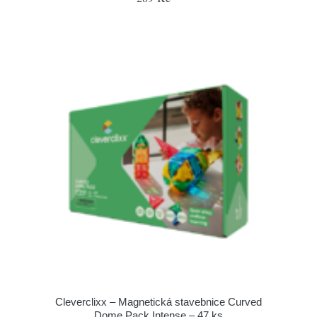
Cleverclixx – Magnetická stavebnice Curved
Dome Pack Intense – 47 ks