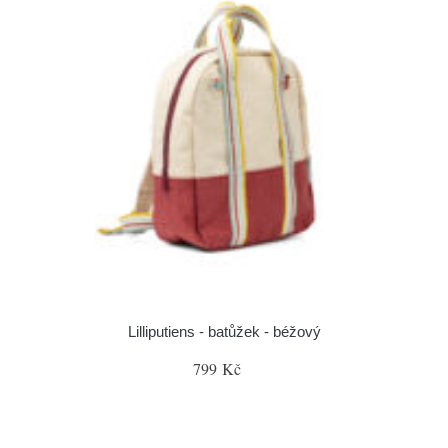
Lilliputiens - batůžek - béžový
799 Kč