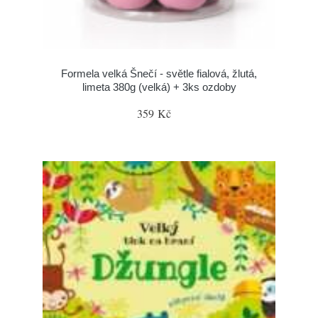
Formela velká Šnečí - světle fialová, žlutá,
limeta 380g (velká) + 3ks ozdoby
359 Kč