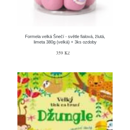
Formela velká Šnečí - světle fialová, žlutá,
limeta 380g (velká) + 3ks ozdoby
359 Kč