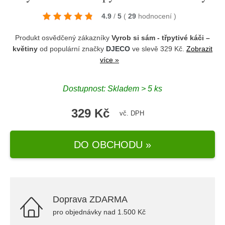
4.9
/
5
(
29
hodnocení
)
Produkt osvědčený zákazníky
Vyrob si sám - třpytivé káči –
květiny
od populární značky
DJECO
ve slevě 329 Kč.
Zobrazit
více »
Dostupnost: Skladem > 5 ks
329 Kč
vč. DPH
DO OBCHODU »
Doprava ZDARMA
pro objednávky nad 1.500 Kč