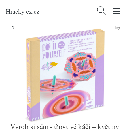
Hracky-cz.cz
Vyhledávání
Domů
/
Produkty
/
Média
/
Knihy
/
Vyrob si sám - třpytivé káči – květiny
Vyrob si sám - třpytivé káči – květiny