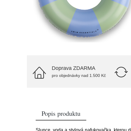
Doprava ZDARMA
pro objednávky nad 1.500 Kč
Popis produktu
Slunce, voda a stylová nafukovačka, kterou dě