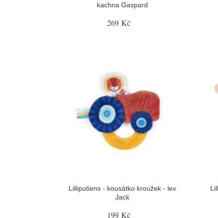
kachna Gaspard
269 Kč
Lilliputiens - kousátko kroužek - lev
Li
Jack
199 Kč