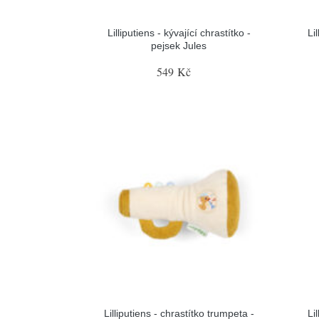
Lilliputiens - kývající chrastítko -
Li
pejsek Jules
549 Kč
Lilliputiens - chrastítko trumpeta -
Li