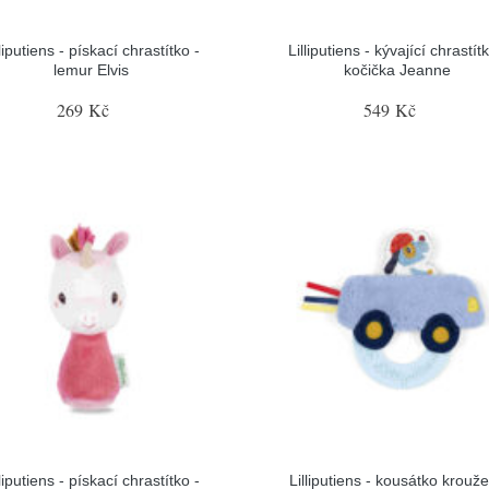
lliputiens - pískací chrastítko -
Lilliputiens - kývající chrastítk
lemur Elvis
kočička Jeanne
269 Kč
549 Kč
lliputiens - pískací chrastítko -
Lilliputiens - kousátko krouže