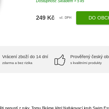
Dostupnost: Skladem > 5 ks
249 Kč
DO OBC
vč. DPH
Vrácení zboží do 14 dní
Prověřený český o
zdarma a bez rizika
s kvalitními produkty
ti nepustí z ruky. Tomu říkáme léto! Nafukovací kruh Swim Ess