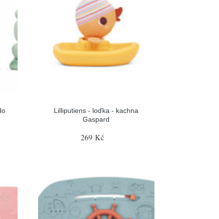
do
Lilliputiens - loďka - kachna
Gaspard
269 Kč