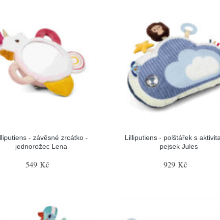
illiputiens - závěsné zrcátko -
Lilliputiens - polštářek s aktivit
jednorožec Lena
pejsek Jules
549 Kč
929 Kč