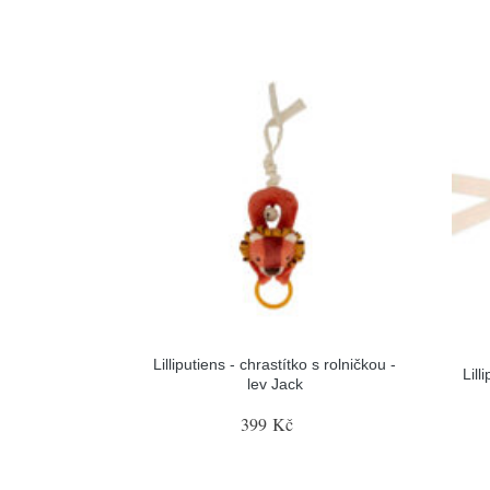
Lilliputiens - chrastítko s rolničkou -
Lill
lev Jack
399 Kč