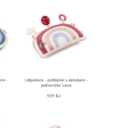
ami -
Lilliputiens - polštářek s aktivitami -
jednorožec Lena
929 Kč