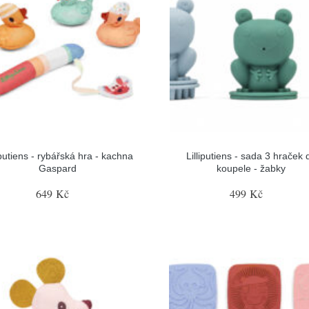
iputiens - rybářská hra - kachna
Lilliputiens - sada 3 hraček 
Gaspard
koupele - žabky
649 Kč
499 Kč