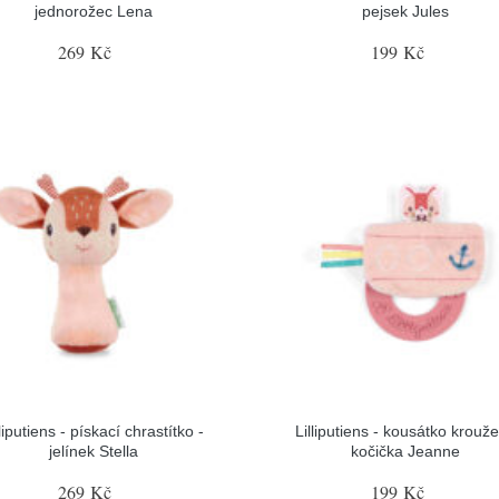
jednorožec Lena
pejsek Jules
269 Kč
199 Kč
lliputiens - pískací chrastítko -
Lilliputiens - kousátko krouže
jelínek Stella
kočička Jeanne
269 Kč
199 Kč