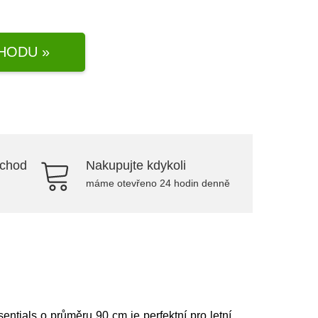
HODU »
bchod
Nakupujte kdykoli
máme otevřeno 24 hodin denně
entials o průměru 90 cm je perfektní pro letní