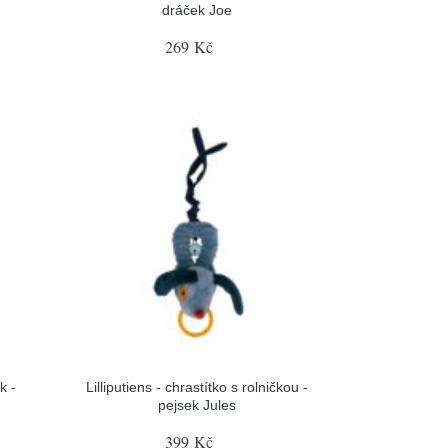
dráček Joe
269 Kč
k -
Lilliputiens - chrastítko s rolničkou -
pejsek Jules
399 Kč