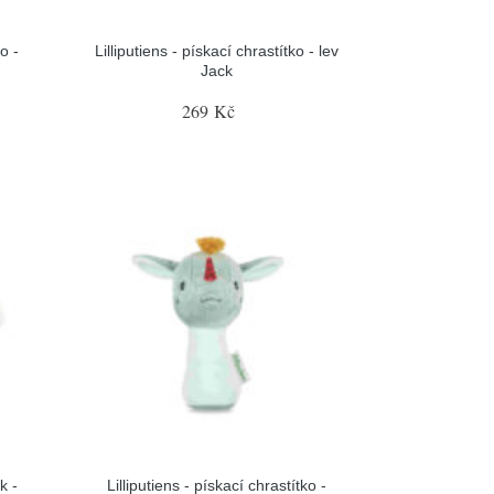
o -
Lilliputiens - pískací chrastítko - lev
Jack
269 Kč
k -
Lilliputiens - pískací chrastítko -