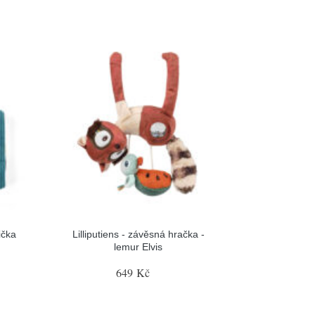
čička
Lilliputiens - závěsná hračka -
lemur Elvis
649 Kč