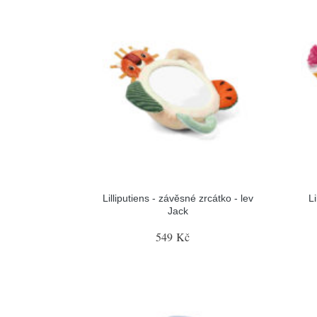
Lilliputiens - závěsné zrcátko - lev
L
Jack
549 Kč