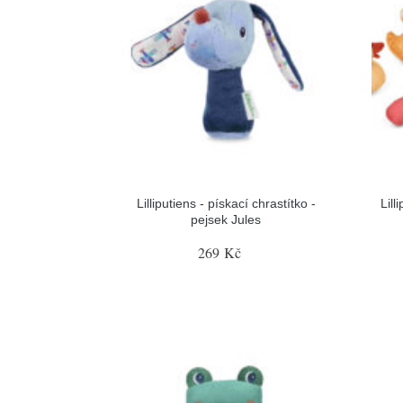
Lilliputiens - pískací chrastítko -
Lill
pejsek Jules
269 Kč