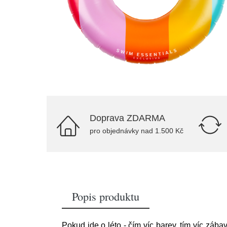
Doprava ZDARMA
pro objednávky nad 1.500 Kč
Popis produktu
Pokud jde o léto - čím víc barev, tím víc záb