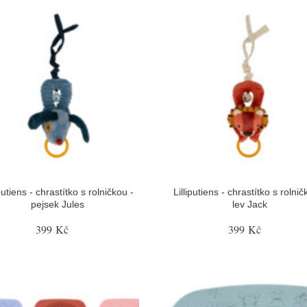
iputiens - chrastítko s rolničkou -
Lilliputiens - chrastítko s rolnič
pejsek Jules
lev Jack
399 Kč
399 Kč