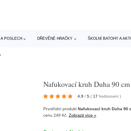
 A POSLECH
DŘEVĚNÉ HRAČKY
ŠKOLNÍ BATOHY A AK
m
Nafukovací kruh Duha 90 cm
4.9
/
5
(
17
hodnocení
)
Prvotřídní produkt
Nafukovací kruh Duha 90 
cenu 249 Kč.
Zobrazit více »