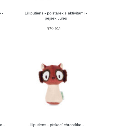
 -
Lilliputiens - polštářek s aktivitami -
pejsek Jules
929 Kč
o -
Lilliputiens - pískací chrastítko -