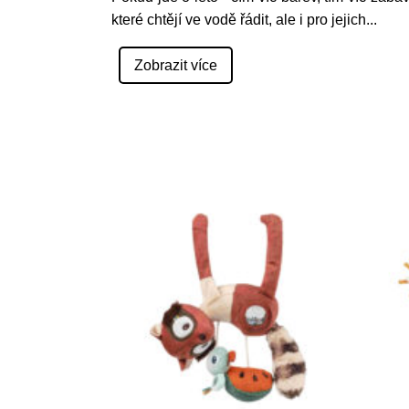
které chtějí ve vodě řádit, ale i pro jejich
...
Zobrazit více