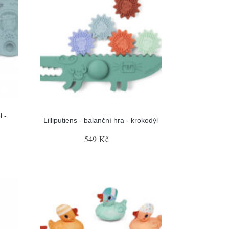
l -
Lilliputiens - balanční hra - krokodýl
549 Kč