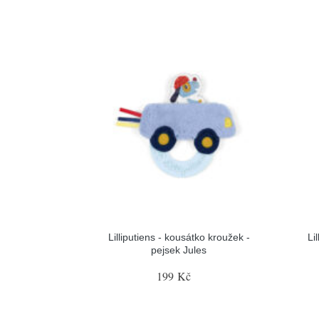
Lilliputiens - kousátko kroužek -
Li
pejsek Jules
199 Kč