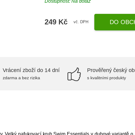
Dostupnost: Na dotaz
249 Kč
DO OBC
vč. DPH
Vrácení zboží do 14 dní
Prověřený český o
zdarma a bez rizika
s kvalitními produkty
avy. Velký nafukovací kruh Swim Essentials v duhové variantě o p