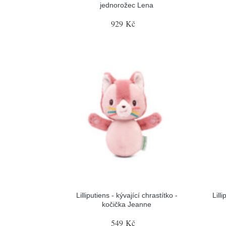
jednorožec Lena
929 Kč
Lilliputiens - kývající chrastítko -
Lill
kočička Jeanne
549 Kč