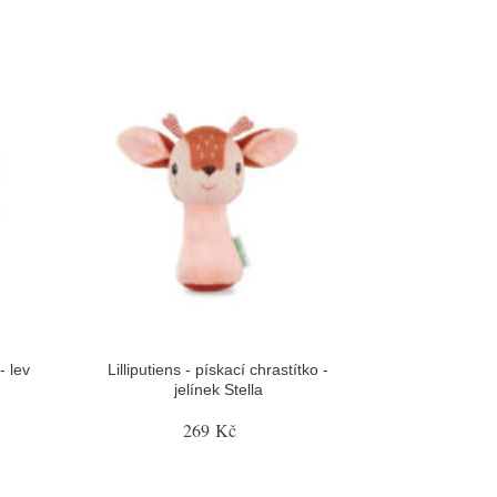
- lev
Lilliputiens - pískací chrastítko -
jelínek Stella
269 Kč