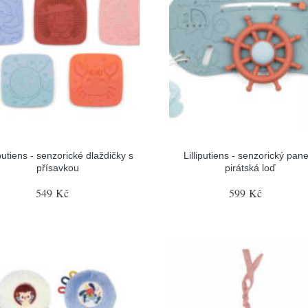
iputiens - senzorické dlaždičky s
Lilliputiens - senzorický pane
přísavkou
pirátská loď
549 Kč
599 Kč