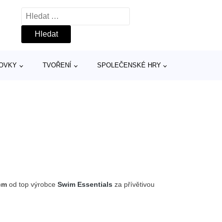
Vyhledávání
TOVKY
TVOŘENÍ
SPOLEČENSKÉ HRY
cm
od top výrobce
Swim Essentials
za přívětivou