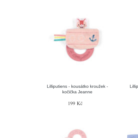
Lilliputiens - kousátko kroužek -
Lill
kočička Jeanne
199 Kč