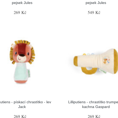
pejsek Jules
pejsek Jules
269 Kč
549 Kč
iputiens - pískací chrastítko - lev
Lilliputiens - chrastítko trumpe
Jack
kachna Gaspard
269 Kč
269 Kč