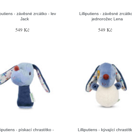
liputiens - závěsné zrcátko - lev
Lilliputiens - závěsné zrcátko
Jack
jednorožec Lena
549 Kč
549 Kč
lliputiens - pískací chrastítko -
Lilliputiens - kývající chrastítk