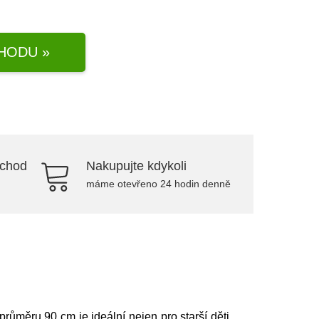
HODU »
bchod
Nakupujte kdykoli
máme otevřeno 24 hodin denně
růměru 90 cm je ideální nejen pro starší děti,