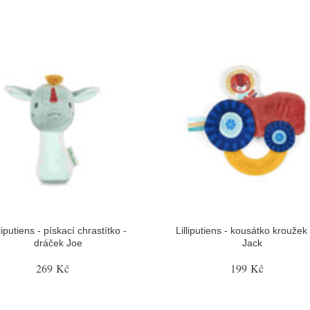
lliputiens - pískací chrastítko -
Lilliputiens - kousátko kroužek 
dráček Joe
Jack
269 Kč
199 Kč