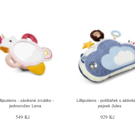
illiputiens - závěsné zrcátko -
Lilliputiens - polštářek s aktivit
jednorožec Lena
pejsek Jules
549 Kč
929 Kč