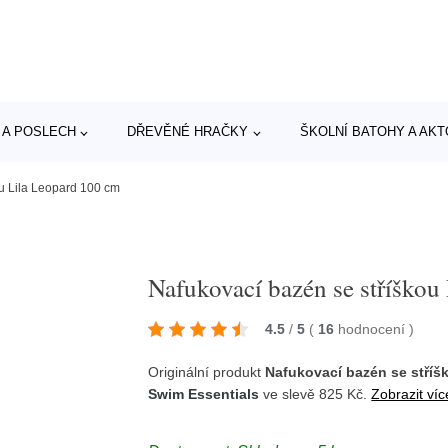
 A POSLECH
DŘEVĚNÉ HRAČKY
ŠKOLNÍ BATOHY A AK
ou Lila Leopard 100 cm
Nafukovací bazén se stříškou
4.5
/
5
(
16
hodnocení
)
Originální produkt
Nafukovací bazén se stříš
Swim Essentials
ve slevě 825 Kč.
Zobrazit víc