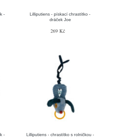
k -
Lilliputiens - pískací chrastítko -
dráček Joe
269 Kč
k -
Lilliputiens - chrastítko s rolničkou -