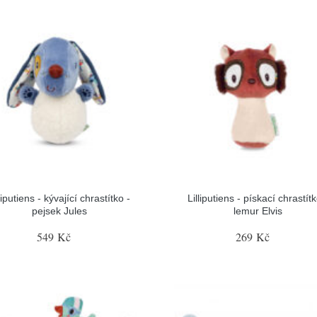
liputiens - kývající chrastítko -
Lilliputiens - pískací chrastítk
pejsek Jules
lemur Elvis
549 Kč
269 Kč