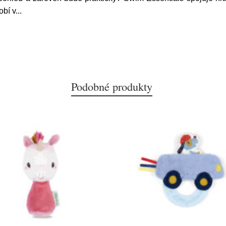
obí v
...
Podobné produkty