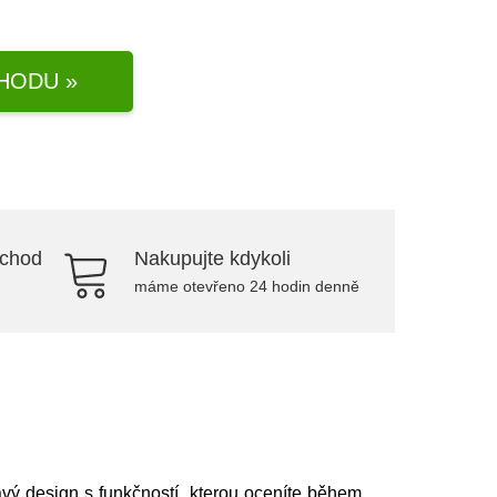
HODU »
bchod
Nakupujte kdykoli
máme otevřeno 24 hodin denně
vý design s funkčností, kterou oceníte během