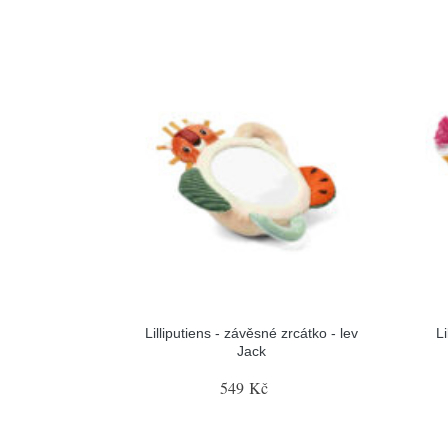
Lilliputiens - závěsné zrcátko - lev
L
Jack
549 Kč