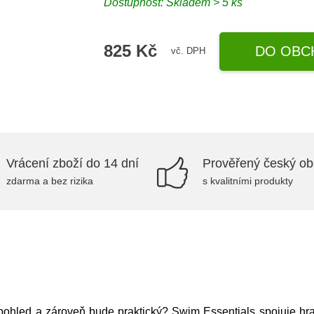
Dostupnost: Skladem > 5 ks
825 Kč
DO OBC
vč. DPH
Vrácení zboží do 14 dní
Prověřený český o
zdarma a bez rizika
s kvalitními produkty
 pohled a zároveň bude praktický? Swim Essentials spojuje hra