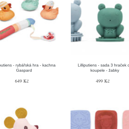
iputiens - rybářská hra - kachna
Lilliputiens - sada 3 hraček 
Gaspard
koupele - žabky
649 Kč
499 Kč