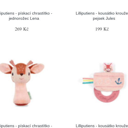
lliputiens - pískací chrastítko -
Lilliputiens - kousátko krouže
jednorožec Lena
pejsek Jules
269 Kč
199 Kč
lliputiens - pískací chrastítko -
Lilliputiens - kousátko krouže