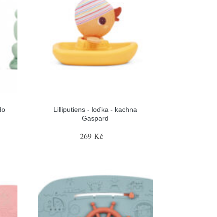
do
Lilliputiens - loďka - kachna
Gaspard
269 Kč