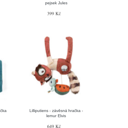
pejsek Jules
399 Kč
čička
Lilliputiens - závěsná hračka -
lemur Elvis
649 Kč