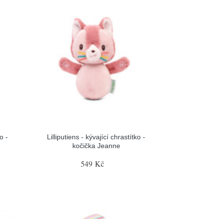
o -
Lilliputiens - kývající chrastítko -
kočička Jeanne
549 Kč