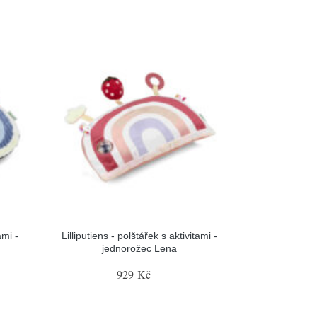
ami -
Lilliputiens - polštářek s aktivitami -
jednorožec Lena
929 Kč