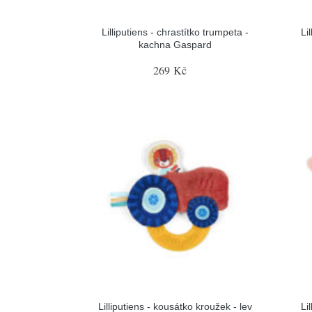
Lilliputiens - chrastítko trumpeta -
Li
kachna Gaspard
269 Kč
Lilliputiens - kousátko kroužek - lev
Li