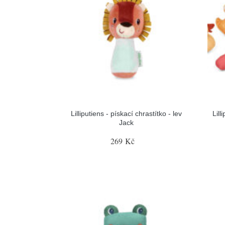
Lilliputiens - pískací chrastítko - lev
Lill
Jack
269 Kč