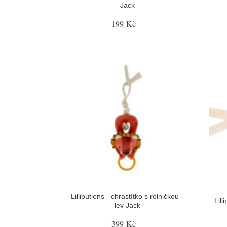
Jack
199 Kč
Lilliputiens - chrastítko s rolničkou -
Lill
lev Jack
399 Kč