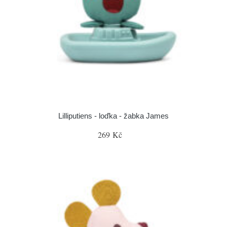
Lilliputiens - loďka - žabka James
269 Kč