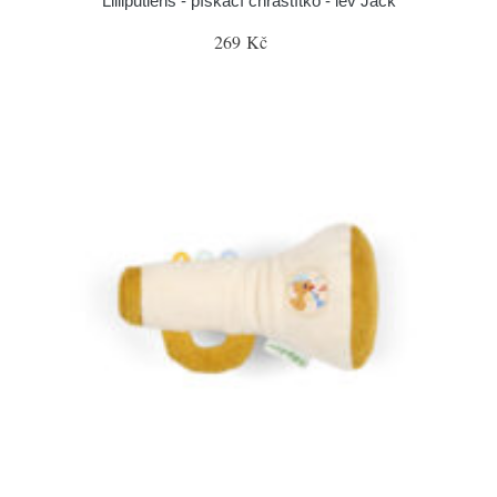
Lilliputiens - pískací chrastítko - lev Jack
269 Kč