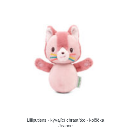
Lilliputiens - kývající chrastítko - kočička
Jeanne