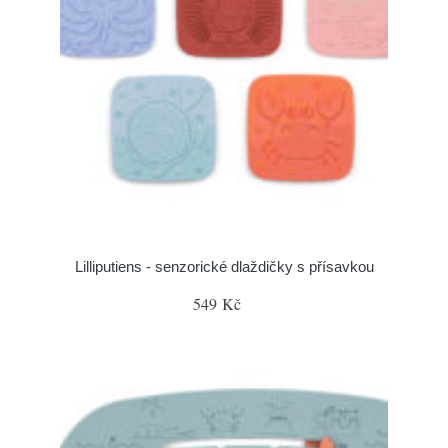
Lilliputiens - senzorické dlaždičky s přísavkou
549 Kč