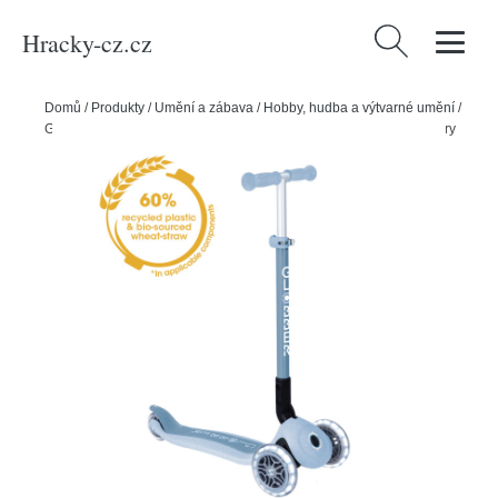
Hracky-cz.cz
Vyhledávání
Domů
/
Produkty
/
Umění a zábava
/
Hobby, hudba a výtvarné umění
/
Globber dětská koloběžka Primo Foldable Lights Ecologic Blueberry