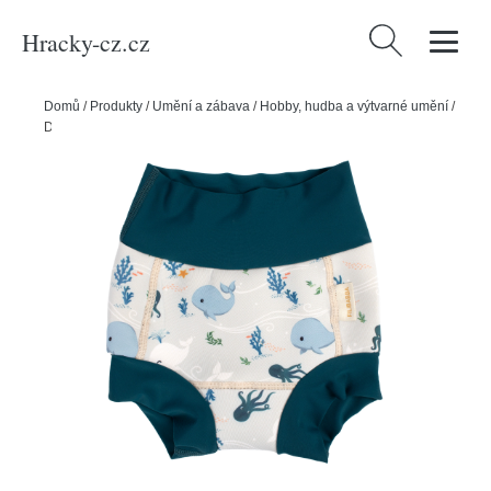
Hracky-cz.cz
Vyhledávání
Domů
/
Produkty
/
Umění a zábava
/
Hobby, hudba a výtvarné umění
/
Dětské plavecké kalhotky 2-3 roky – Velryby