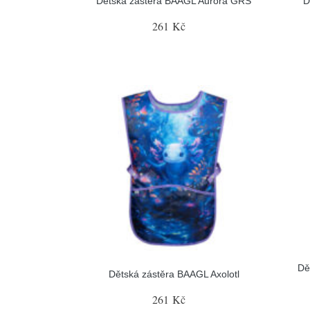
Dětská zástěra BAAGL Aurora GRS
D
261 Kč
Dě
Dětská zástěra BAAGL Axolotl
261 Kč