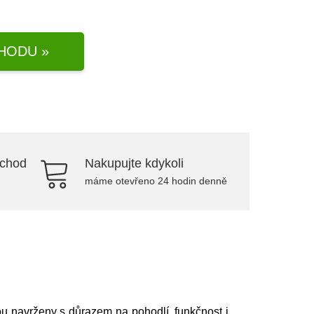
HODU »
bchod
Nakupujte kdykoli
máme otevřeno 24 hodin denně
ou navrženy s důrazem na pohodlí, funkčnost i