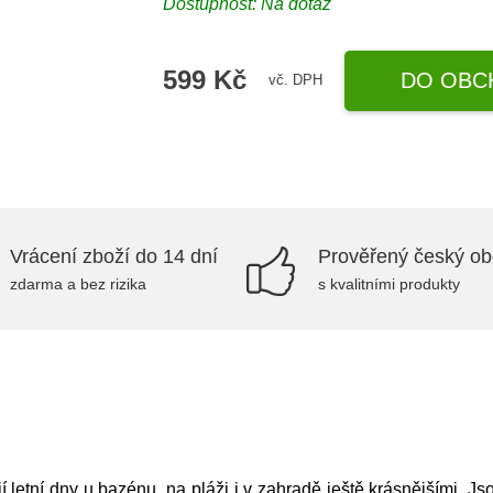
Dostupnost: Na dotaz
599 Kč
DO OBC
vč. DPH
Vrácení zboží do 14 dní
Prověřený český o
zdarma a bez rizika
s kvalitními produkty
letní dny u bazénu, na pláži i v zahradě ještě krásnějšími. Js