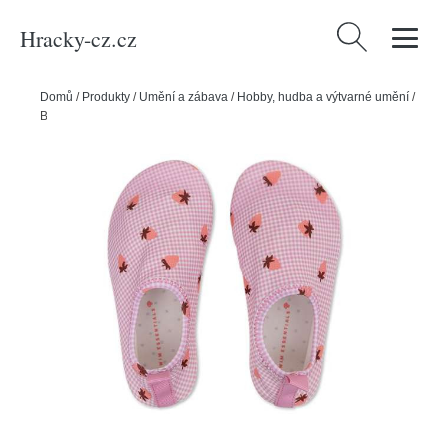
Hracky-cz.cz
Vyhledávání
Domů
/
Produkty
/
Umění a zábava
/
Hobby, hudba a výtvarné umění
/
Boty do vody Strawberry vel. 25 - 26