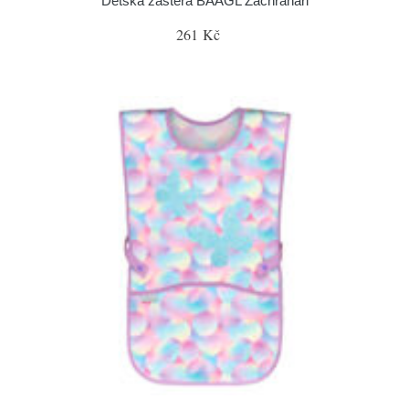
Dětská zástěra BAAGL Záchranáři
261 Kč