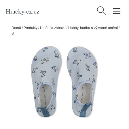
Hracky-cz.cz
Vyhledávání
Domů
/
Produkty
/
Umění a zábava
/
Hobby, hudba a výtvarné umění
/
Boty do vody Little Seagull vel. 25- 26