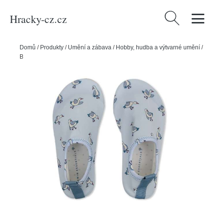
Hracky-cz.cz
Vyhledávání
Domů
/
Produkty
/
Umění a zábava
/
Hobby, hudba a výtvarné umění
/
Boty do vody Little Seagull vel. 23 - 24