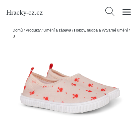
Hracky-cz.cz
Vyhledávání
Domů
/
Produkty
/
Umění a zábava
/
Hobby, hudba a výtvarné umění
/
Boty do vody Humr - vel. 28