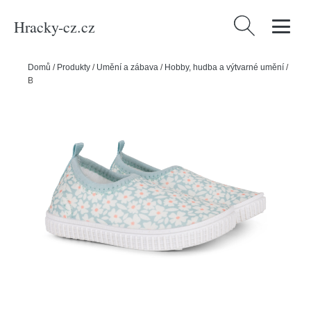
Hracky-cz.cz
Vyhledávání
Domů
/
Produkty
/
Umění a zábava
/
Hobby, hudba a výtvarné umění
/
Boty do vody Florish Green - vel. 21