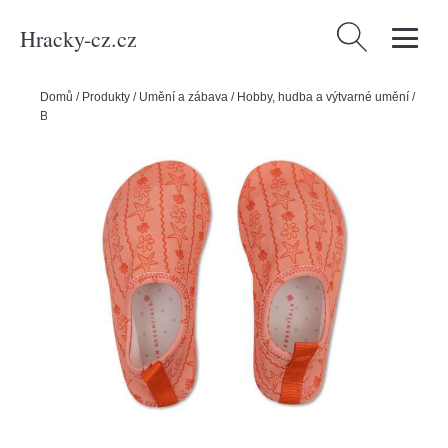
Hracky-cz.cz
Vyhledávání
Domů
/
Produkty
/
Umění a zábava
/
Hobby, hudba a výtvarné umění
/
Boty do vody Coastal Charm vel. 25 - 26