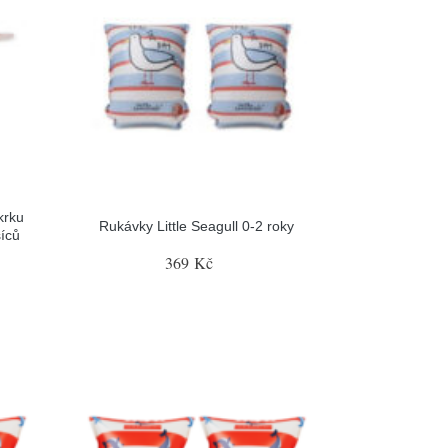
krku
Rukávky Little Seagull 0-2 roky
íců
369 Kč