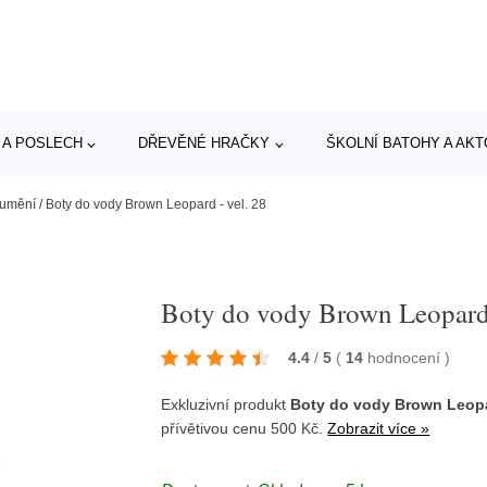
 A POSLECH
DŘEVĚNÉ HRAČKY
ŠKOLNÍ BATOHY A AK
 umění
/
Boty do vody Brown Leopard - vel. 28
Boty do vody Brown Leopard 
4.4
/
5
(
14
hodnocení
)
Exkluzivní produkt
Boty do vody Brown Leopar
přívětivou cenu 500 Kč.
Zobrazit více »