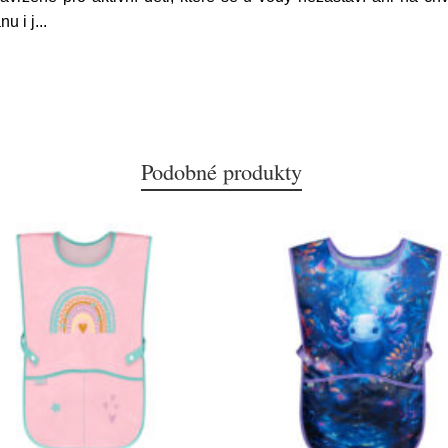
nu i j
...
Podobné produkty