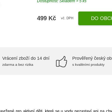
Dostupnost: Skladem > 5 ks
499 Kč
DO OBC
vč. DPH
Vrácení zboží do 14 dní
Prověřený český o
zdarma a bez rizika
s kvalitními produkty
vržené pro aktivní děti, které se u vody nezastaví ani na ch