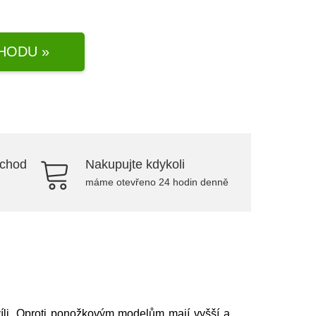
HODU »
bchod
Nakupujte kdykoli
máme otevřeno 24 hodin denně
víli. Oproti ponožkovým modelům mají vyšší a