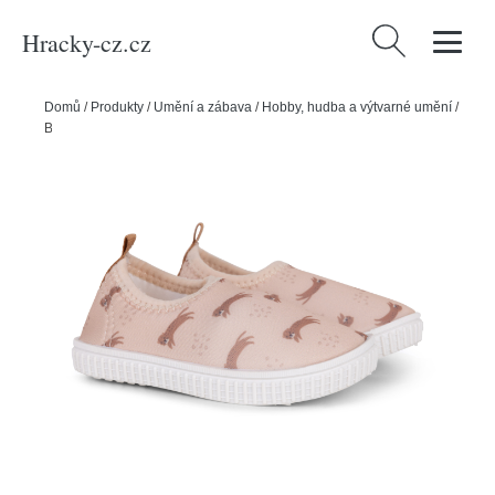
Hracky-cz.cz
Vyhledávání
Domů
/
Produkty
/
Umění a zábava
/
Hobby, hudba a výtvarné umění
/
Boty do vody Brown Leopard - vel. 22