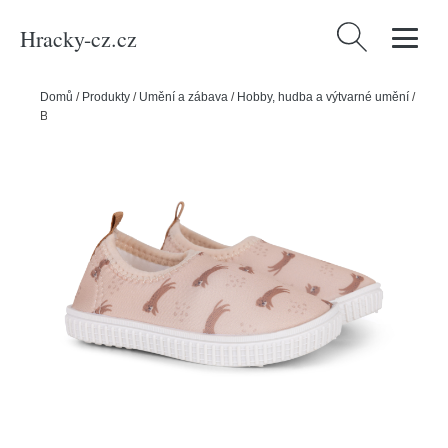
Hracky-cz.cz
Vyhledávání
Domů
/
Produkty
/
Umění a zábava
/
Hobby, hudba a výtvarné umění
/
Boty do vody Brown Leopard - vel. 20