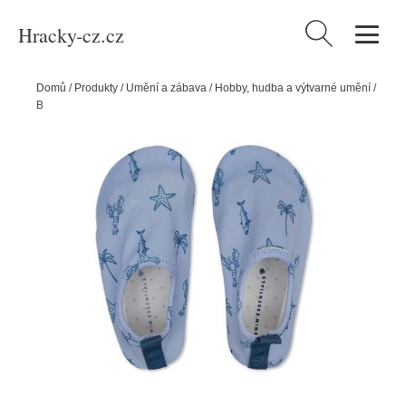
Hracky-cz.cz
Vyhledávání
Domů
/
Produkty
/
Umění a zábava
/
Hobby, hudba a výtvarné umění
/
Boty do vody Beach vel. 29 - 30