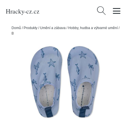
Hracky-cz.cz
Vyhledávání
Domů
/
Produkty
/
Umění a zábava
/
Hobby, hudba a výtvarné umění
/
Boty do vody Beach vel. 21 - 22