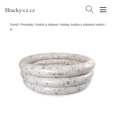
Hracky-cz.cz
Vyhledávání
Domů
/
Produkty
/
Umění a zábava
/
Hobby, hudba a výtvarné umění
/
Bazén 80 cm – Velryby