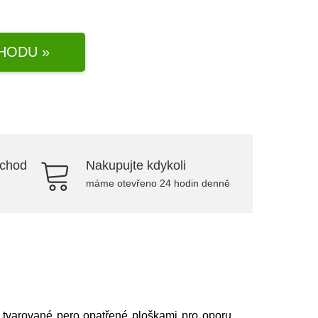
HODU »
bchod
Nakupujte kdykoli
máme otevřeno 24 hodin denně
y tvarované pero opatřené ploškami pro oporu