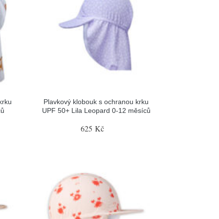
krku
Plavkový klobouk s ochranou krku
ců
UPF 50+ Lila Leopard 0-12 měsíců
625 Kč