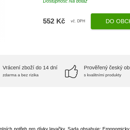
Dostupnost: Na dotaz
552 Kč
DO OBC
vč. DPH
Vrácení zboží do 14 dní
Prověřený český o
zdarma a bez rizika
s kvalitními produkty
kolních potřeb pro dívky levačky. Sada obsahuje: Ergonomick