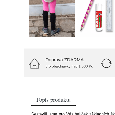
Doprava ZDARMA
pro objednávky nad 1.500 Kč
Popis produktu
Sestavili jsme pro Vás balíček základních š