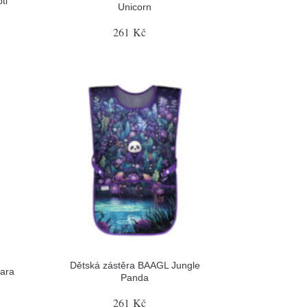
tl
Unicorn
261 Kč
Dětská zástěra BAAGL Jungle
ara
Panda
261 Kč