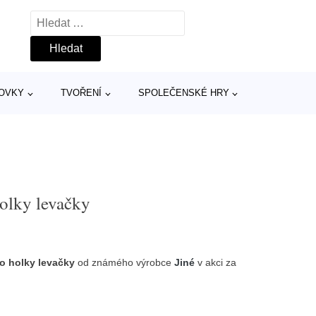
Vyhledávání
TOVKY
TVOŘENÍ
SPOLEČENSKÉ HRY
holky levačky
ro holky levačky
od známého výrobce
Jiné
v akci za