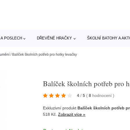
 A POSLECH
DŘEVĚNÉ HRAČKY
ŠKOLNÍ BATOHY A AK
 umění
/
Balíček školních potřeb pro holky levačky
Balíček školních potřeb pro 
4
/
5
(
8
hodnocení
)
Exkluzivní produkt
Balíček školních potřeb p
518 Kč.
Zobrazit více »