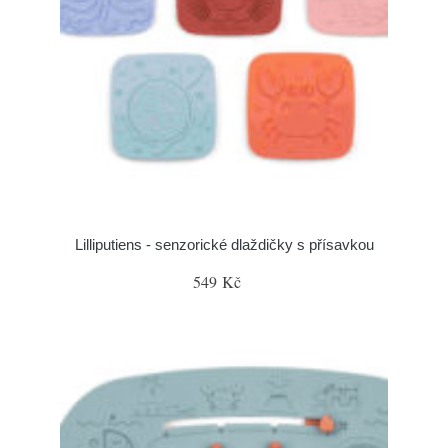
Lilliputiens - senzorické dlaždičky s přísavkou
549 Kč