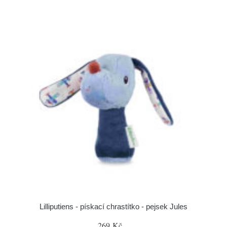
Lilliputiens - pískací chrastítko - pejsek Jules
269 Kč