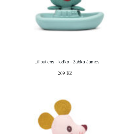
Lilliputiens - loďka - žabka James
269 Kč