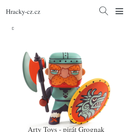
Hracky-cz.cz
Vyhledávání
Domů
/
Produkty
/
Děti a kojenci
/
Arty Toys - pirát Grognak
Arty Toys - pirát Grognak