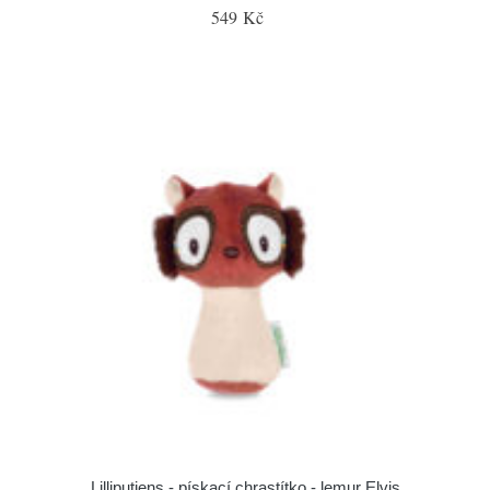
549 Kč
Lilliputiens - pískací chrastítko - lemur Elvis