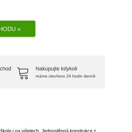
HODU »
bchod
Nakupujte kdykoli
máme otevřeno 24 hodin denně
 škole i na výletech. Jednostěnná konstrukce z