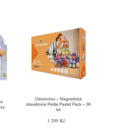
Cleverclixx – Magnetická
na
stavebnice Petite Pastel Pack – 36
axy
ks
1 299 Kč