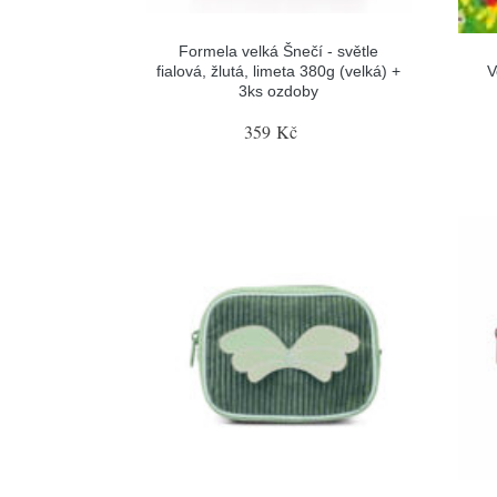
Formela velká Šnečí - světle
fialová, žlutá, limeta 380g (velká) +
V
3ks ozdoby
359 Kč