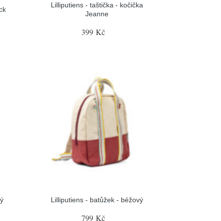
Lilliputiens - taštička - kočička
ack
Jeanne
399 Kč
rý
Lilliputiens - batůžek - béžový
799 Kč