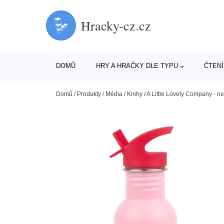
Hracky-cz.cz
DOMŮ
HRY A HRAČKY DLE TYPU
ČTENÍ
Domů
/
Produkty
/
Média
/
Knihy
/
A Little Lovely Company - ne