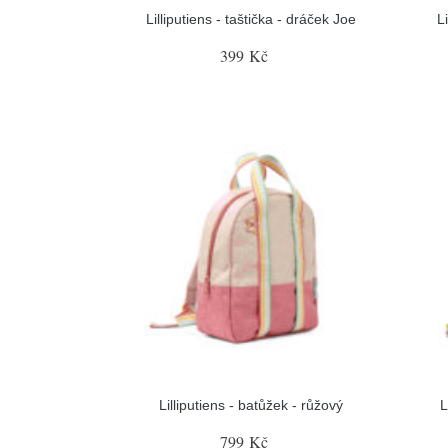
Lilliputiens - taštička - dráček Joe
L
399 Kč
Lilliputiens - batůžek - růžový
L
799 Kč