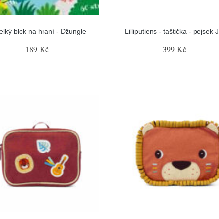
elký blok na hraní - Džungle
Lilliputiens - taštička - pejsek 
189 Kč
399 Kč