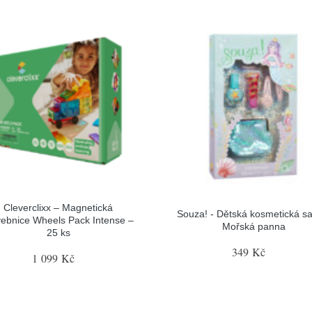
Cleverclixx – Magnetická
Souza! - Dětská kosmetická sa
vebnice Wheels Pack Intense –
Mořská panna
25 ks
349 Kč
1 099 Kč