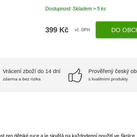
Dostupnost: Skladem > 5 ks
399 Kč
DO OBC
vč. DPH
Vrácení zboží do 14 dní
Prověřený český o
zdarma a bez rizika
s kvalitními produkty
ost pro dětské ruce a je skvělá na každodenní použití ve školce,