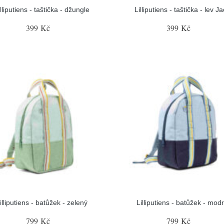
illiputiens - taštička - džungle
Lilliputiens - taštička - lev J
399 Kč
399 Kč
illiputiens - batůžek - zelený
Lilliputiens - batůžek - mod
799 Kč
799 Kč