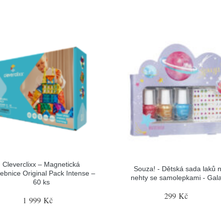
Cleverclixx – Magnetická
Souza! - Dětská sada laků 
vebnice Original Pack Intense –
nehty se samolepkami - Gal
60 ks
299 Kč
1 999 Kč