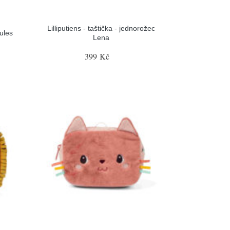
Lilliputiens - taštička - jednorožec
Jules
Lena
399 Kč