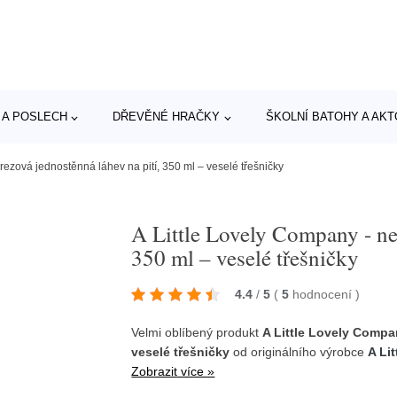
 A POSLECH
DŘEVĚNÉ HRAČKY
ŠKOLNÍ BATOHY A AK
rezová jednostěnná láhev na pití, 350 ml – veselé třešničky
A Little Lovely Company - ner
350 ml – veselé třešničky
4.4
/
5
(
5
hodnocení
)
Velmi oblíbený produkt
A Little Lovely Compa
veselé třešničky
od originálního výrobce
A Li
Zobrazit více »