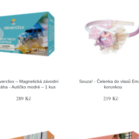
verclixx – Magnetická závodní
Souza! - Čelenka do vlasů Em
ráha - Autíčko modré – 1 kus
korunkou
289 Kč
219 Kč