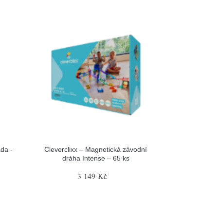
da -
Cleverclixx – Magnetická závodní
dráha Intense – 65 ks
3 149 Kč