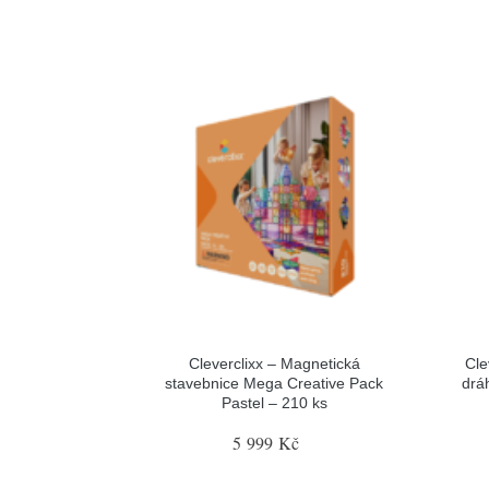
Cleverclixx – Magnetická
Cle
stavebnice Mega Creative Pack
drá
Pastel – 210 ks
5 999 Kč