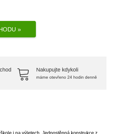
HODU »
bchod
Nakupujte kdykoli
máme otevřeno 24 hodin denně
 škole i na výletech. Jednostěnná konstrukce z