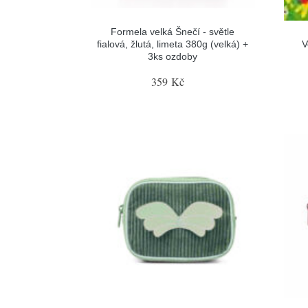
Formela velká Šnečí - světle
fialová, žlutá, limeta 380g (velká) +
V
3ks ozdoby
359 Kč