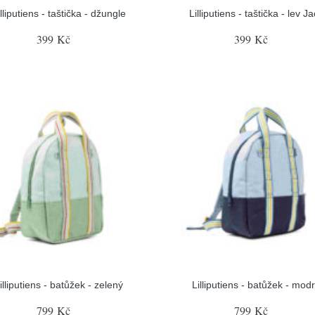
illiputiens - taštička - džungle
Lilliputiens - taštička - lev J
399 Kč
399 Kč
illiputiens - batůžek - zelený
Lilliputiens - batůžek - mod
799 Kč
799 Kč