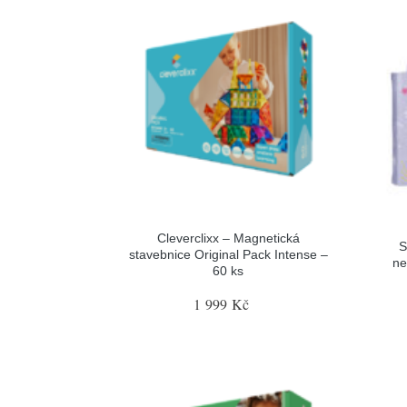
Cleverclixx – Magnetická
S
stavebnice Original Pack Intense –
ne
60 ks
1 999 Kč