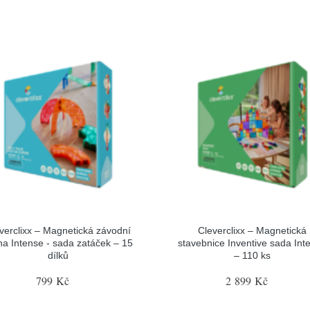
verclixx – Magnetická závodní
Cleverclixx – Magnetická
ha Intense - sada zatáček – 15
stavebnice Inventive sada Int
dílků
– 110 ks
799 Kč
2 899 Kč