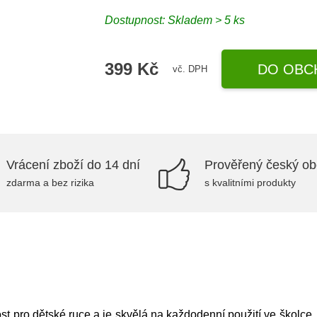
Dostupnost: Skladem > 5 ks
399 Kč
DO OBC
vč. DPH
Vrácení zboží do 14 dní
Prověřený český o
zdarma a bez rizika
s kvalitními produkty
ost pro dětské ruce a je skvělá na každodenní použití ve školce,