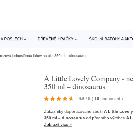
 A POSLECH
DŘEVĚNÉ HRAČKY
ŠKOLNÍ BATOHY A AK
erezová jednostěnná láhev na pití, 350 ml – dinosaurus
A Little Lovely Company - ner
350 ml – dinosaurus
4.6
/
5
(
16
hodnocení
)
Zákazníky doporučované zboží
A Little Lovel
350 ml – dinosaurus
od předního výrobce
A L
Zobrazit více »