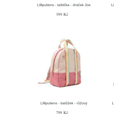
Lilliputiens - taštička - dráček Joe
L
399 Kč
Lilliputiens - batůžek - růžový
L
799 Kč