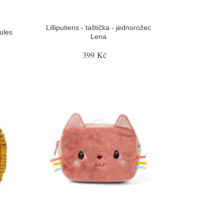
Lilliputiens - taštička - jednorožec
Jules
Lena
399 Kč