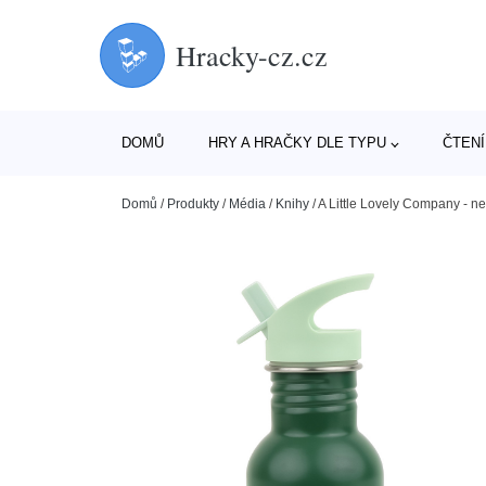
Hracky-cz.cz
DOMŮ
HRY A HRAČKY DLE TYPU
ČTENÍ
Domů
/
Produkty
/
Média
/
Knihy
/
A Little Lovely Company - n