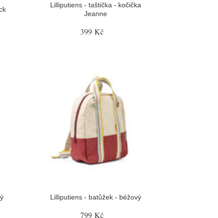
Lilliputiens - taštička - kočička
ack
Jeanne
399 Kč
rý
Lilliputiens - batůžek - béžový
799 Kč