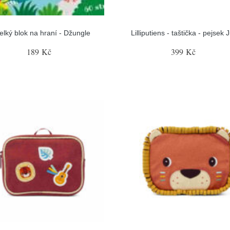
elký blok na hraní - Džungle
Lilliputiens - taštička - pejsek 
189 Kč
399 Kč