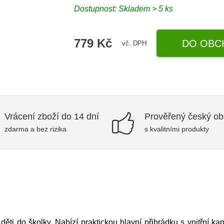
Dostupnost: Skladem > 5 ks
779 Kč
DO OBC
vč. DPH
Vrácení zboží do 14 dní
Prověřený český o
zdarma a bez rizika
s kvalitními produkty
děti do školky. Nabízí praktickou hlavní přihrádku s vnitřní k