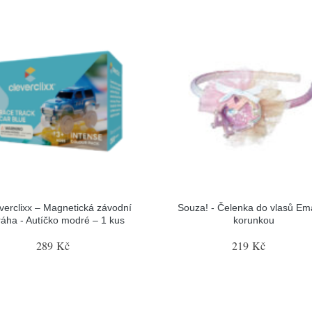
verclixx – Magnetická závodní
Souza! - Čelenka do vlasů Em
ráha - Autíčko modré – 1 kus
korunkou
289 Kč
219 Kč