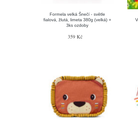
Formela velká Šnečí - světle
fialová, žlutá, limeta 380g (velká) +
V
3ks ozdoby
359 Kč