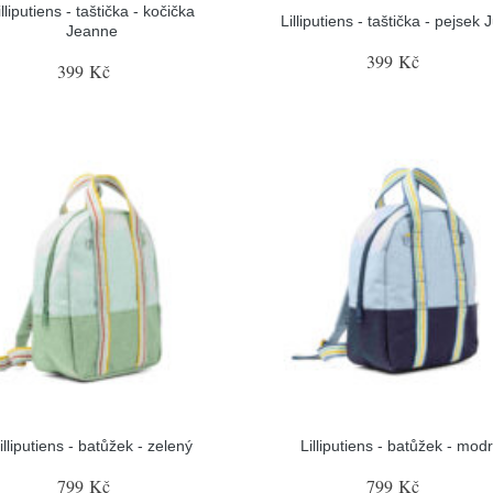
illiputiens - taštička - kočička
Lilliputiens - taštička - pejsek 
Jeanne
399 Kč
399 Kč
illiputiens - batůžek - zelený
Lilliputiens - batůžek - mod
799 Kč
799 Kč