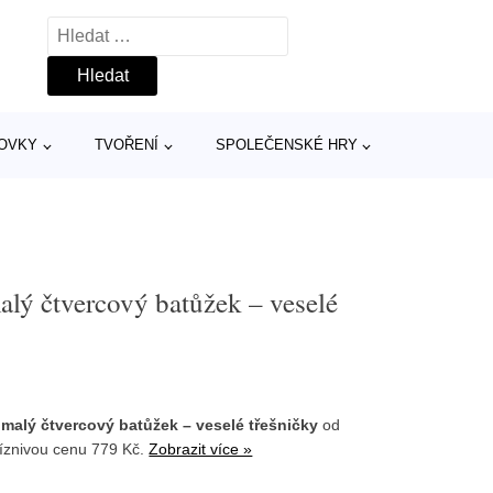
Vyhledávání
TOVKY
TVOŘENÍ
SPOLEČENSKÉ HRY
lý čtvercový batůžek – veselé
 malý čtvercový batůžek – veselé třešničky
od
íznivou cenu 779 Kč.
Zobrazit více »