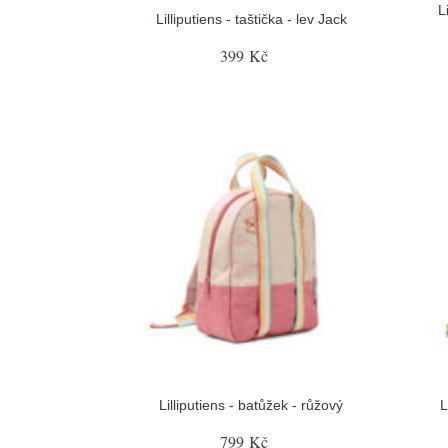
L
Lilliputiens - taštička - lev Jack
399 Kč
Lilliputiens - batůžek - růžový
L
799 Kč