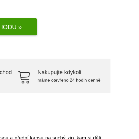
HODU »
bchod
Nakupujte kdykoli
máme otevřeno 24 hodin denně
apsou a přední kapsu na suchý zip, kam si děti