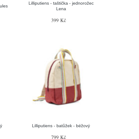
Lilliputiens - taštička - jednorožec
Jules
Lena
399 Kč
rý
Lilliputiens - batůžek - béžový
799 Kč