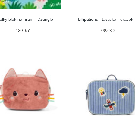
elký blok na hraní - Džungle
Lilliputiens - taštička - dráček
189 Kč
399 Kč