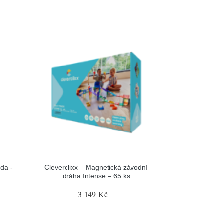
da -
Cleverclixx – Magnetická závodní
dráha Intense – 65 ks
3 149 Kč