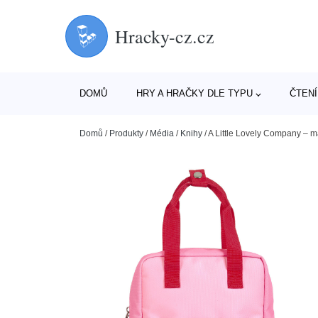
Hracky-cz.cz
DOMŮ
HRY A HRAČKY DLE TYPU
ČTENÍ
Domů
/
Produkty
/
Média
/
Knihy
/
A Little Lovely Company – ma