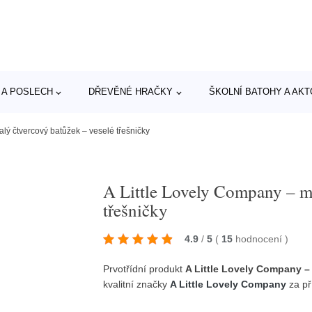
 A POSLECH
DŘEVĚNÉ HRAČKY
ŠKOLNÍ BATOHY A AK
lý čtvercový batůžek – veselé třešničky
A Little Lovely Company – ma
třešničky
4.9
/
5
(
15
hodnocení
)
Prvotřídní produkt
A Little Lovely Company –
kvalitní značky
A Little Lovely Company
za př