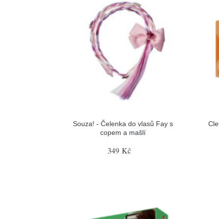
Souza! - Čelenka do vlasů Fay s
Cle
copem a mašlí
349 Kč