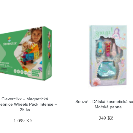
Cleverclixx – Magnetická
Souza! - Dětská kosmetická sa
vebnice Wheels Pack Intense –
Mořská panna
25 ks
349 Kč
1 099 Kč