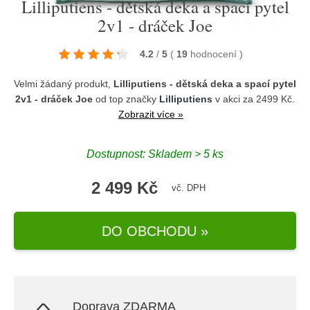
Lilliputiens - dětská deka a spací pytel
2v1 - dráček Joe
4.2
/
5
(
19
hodnocení
)
Velmi žádaný produkt,
Lilliputiens - dětská deka a spací pytel
2v1 - dráček Joe
od top značky
Lilliputiens
v akci za 2499 Kč.
Zobrazit více »
Dostupnost: Skladem > 5 ks
2 499 Kč
vč. DPH
DO OBCHODU »
Doprava ZDARMA