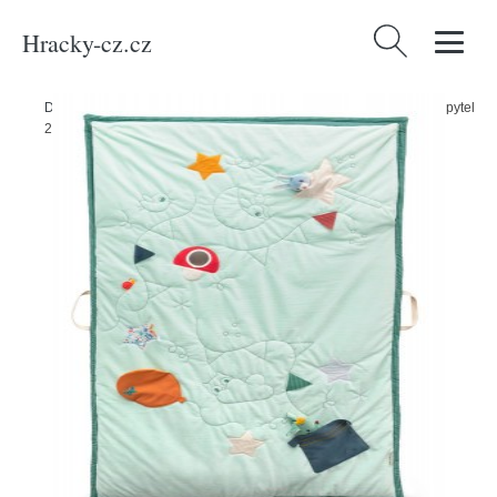
Hracky-cz.cz
Vyhledávání
Domů
/
Produkty
/
Děti a kojenci
/
Lilliputiens - dětská deka a spací pytel
2v1 - dráček Joe