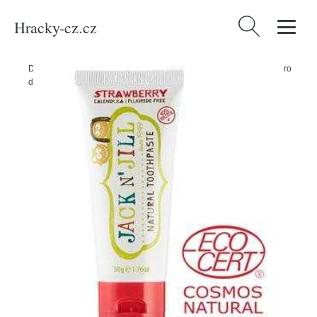
Hracky-cz.cz
Vyhledávání
Domů
/
Produkty
/
Děti a kojenci
/
Jack N' Jill Přírodní zubní pasta pro
děti Organic jahoda / 50g