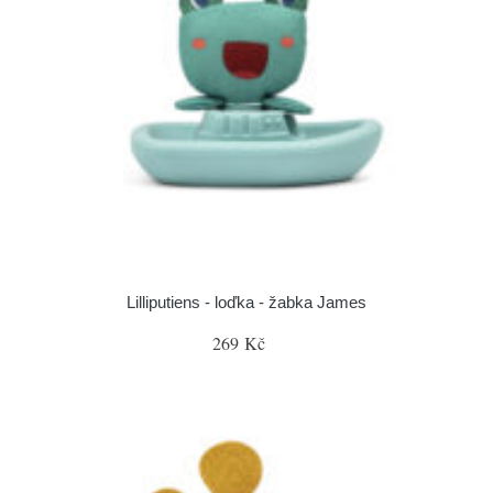
Lilliputiens - loďka - žabka James
269 Kč