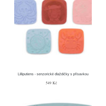
Lilliputiens - senzorické dlaždičky s přísavkou
549 Kč