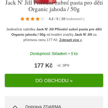
Jack N' Jill Přírodní zubní pasta pro děti
Organic jahoda / 50g
4.2
/
5
(
20
hodnocení
)
Jedinečná nabídka
Jack N' Jill Přírodní zubní pasta pro děti
Organic jahoda / 50g
od kvalitní značky
Jack N' Jill
za
příznivou cenu 177 Kč.
Zobrazit více »
Dostupnost: Skladem > 5 ks
177 Kč
vč. DPH
DO OBCHODU »
Doprava ZDARMA