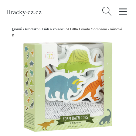
Hracky-cz.cz
Vyhledávání
Domů
/
Produkty
/
Děti a kojenci
/
A Little Lovely Company - pěnové
hračky do vany - dinosauři