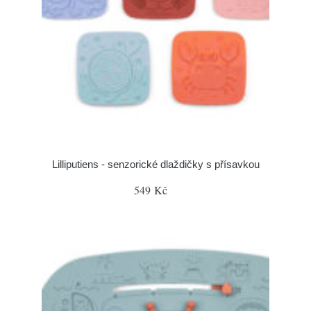
Lilliputiens - senzorické dlaždičky s přísavkou
549 Kč