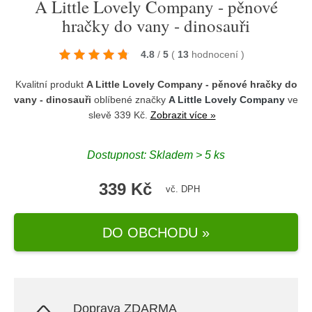
A Little Lovely Company - pěnové
hračky do vany - dinosauři
4.8
/
5
(
13
hodnocení
)
Kvalitní produkt
A Little Lovely Company - pěnové hračky do
vany - dinosauři
oblíbené značky
A Little Lovely Company
ve
slevě 339 Kč.
Zobrazit více »
Dostupnost: Skladem > 5 ks
339 Kč
vč. DPH
DO OBCHODU »
Doprava ZDARMA