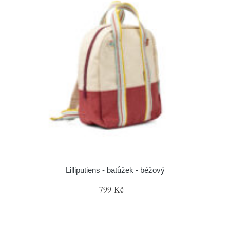
Lilliputiens - batůžek - béžový
799 Kč