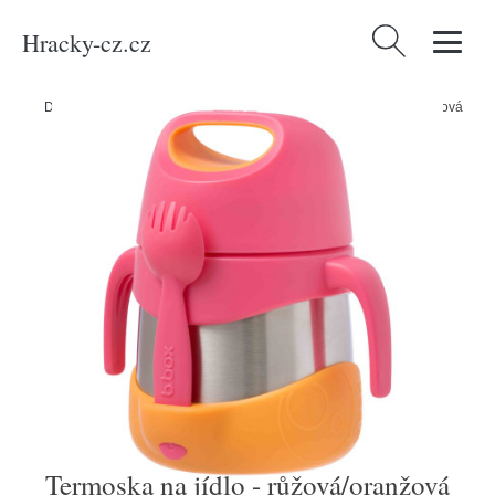
Hracky-cz.cz
Vyhledávání
Domů
/
Produkty
/
Média
/
Knihy
/
Termoska na jídlo - růžová/oranžová
Termoska na jídlo - růžová/oranžová