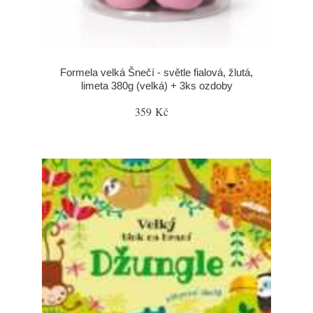
Formela velká Šnečí - světle fialová, žlutá,
limeta 380g (velká) + 3ks ozdoby
359 Kč