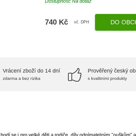
Dostupnost: Na dotaz
740 Kč
DO OBC
vč. DPH
Vrácení zboží do 14 dní
Prověřený český o
zdarma a bez rizika
s kvalitními produkty
hodí se i pro velké děti a rodiče, díly odnímatelným "ouškům"