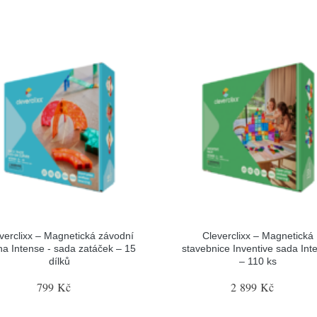
verclixx – Magnetická závodní
Cleverclixx – Magnetická
ha Intense - sada zatáček – 15
stavebnice Inventive sada Int
dílků
– 110 ks
799 Kč
2 899 Kč