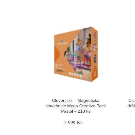
Cleverclixx – Magnetická
Cle
stavebnice Mega Creative Pack
drá
Pastel – 210 ks
5 999 Kč