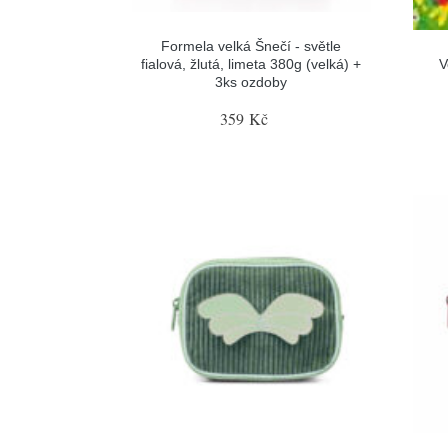
Formela velká Šnečí - světle
fialová, žlutá, limeta 380g (velká) +
V
3ks ozdoby
359 Kč