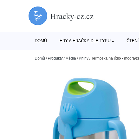
Hracky-cz.cz
DOMŮ
HRY A HRAČKY DLE TYPU
ČTENÍ
Domů
/
Produkty
/
Média
/
Knihy
/
Termoska na jídlo - modrá/z