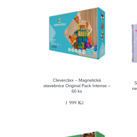
Cleverclixx – Magnetická
S
stavebnice Original Pack Intense –
ne
60 ks
1 999 Kč