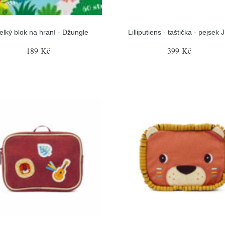
elký blok na hraní - Džungle
Lilliputiens - taštička - pejsek 
189 Kč
399 Kč