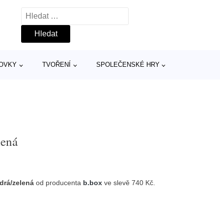
Vyhledávání
TOVKY
TVOŘENÍ
SPOLEČENSKÉ HRY
lená
drá/zelená
od producenta
b.box
ve slevě 740 Kč.