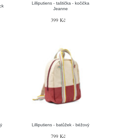
Lilliputiens - taštička - kočička
ack
Jeanne
399 Kč
rý
Lilliputiens - batůžek - béžový
799 Kč