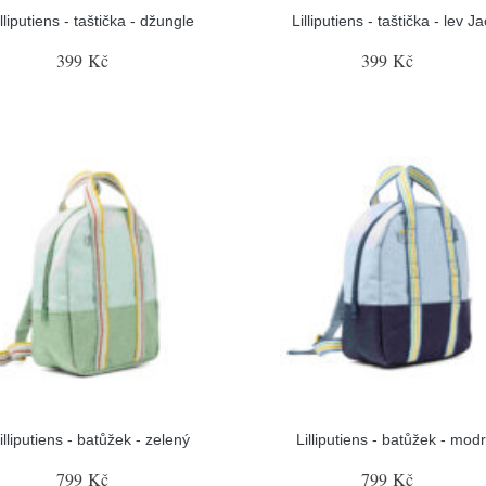
illiputiens - taštička - džungle
Lilliputiens - taštička - lev J
399 Kč
399 Kč
illiputiens - batůžek - zelený
Lilliputiens - batůžek - mod
799 Kč
799 Kč