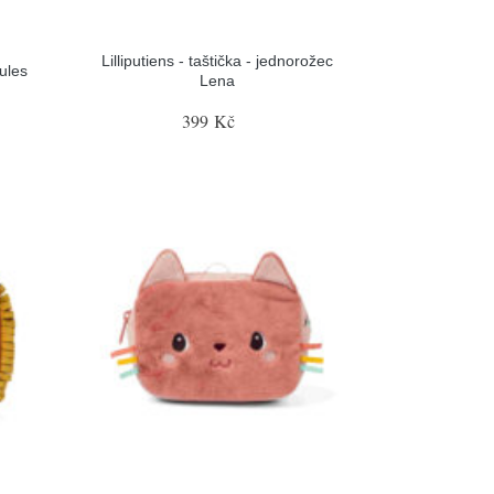
Lilliputiens - taštička - jednorožec
Jules
Lena
399 Kč