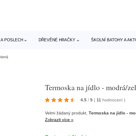
 A POSLECH
DŘEVĚNÉ HRAČKY
ŠKOLNÍ BATOHY A AK
elená
Termoska na jídlo - modrá/ze
4.5
/
5
(
11
hodnocení
)
Velmi žádaný produkt,
Termoska na jídlo - mo
Zobrazit více »