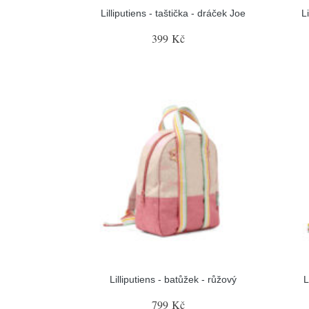
Lilliputiens - taštička - dráček Joe
L
399 Kč
Lilliputiens - batůžek - růžový
L
799 Kč