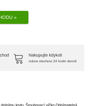
HODU »
bchod
Nakupujte kdykoli
máme otevřeno 24 hodin denně
 a dolnímu krytu. Šroubovací víčko Odnímatelná