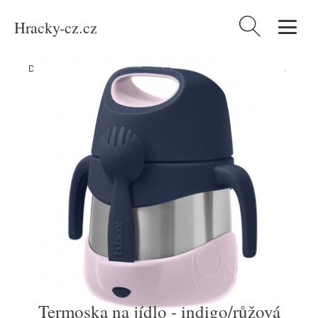
Hracky-cz.cz
Vyhledávání
Domů
/
Produkty
/
Média
/
Knihy
/
Termoska na jídlo - indigo/růžová
Termoska na jídlo - indigo/růžová