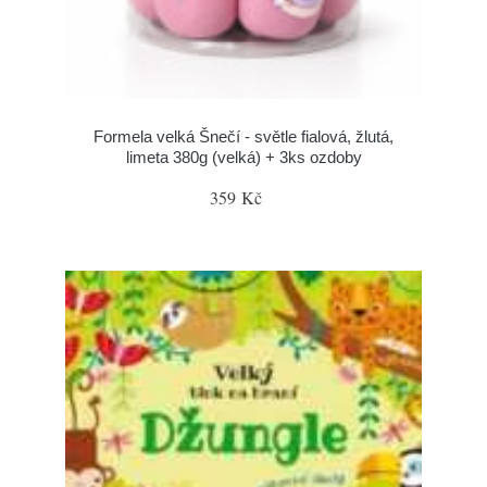
Formela velká Šnečí - světle fialová, žlutá,
limeta 380g (velká) + 3ks ozdoby
359 Kč