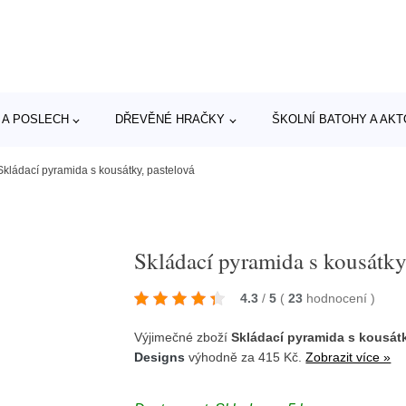
 A POSLECH
DŘEVĚNÉ HRAČKY
ŠKOLNÍ BATOHY A AK
Skládací pyramida s kousátky, pastelová
Skládací pyramida s kousátky
4.3
/
5
(
23
hodnocení
)
Výjimečné zboží
Skládací pyramida s kousátk
Designs
výhodně za 415 Kč.
Zobrazit více »