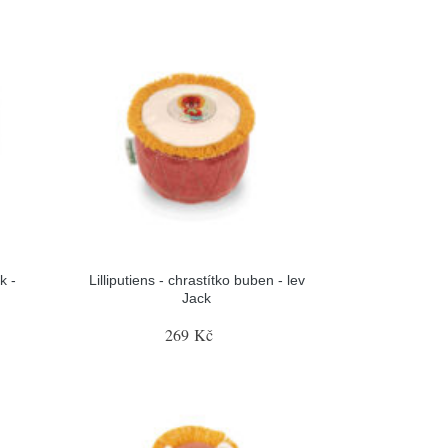
k -
Lilliputiens - chrastítko buben - lev
Jack
269 Kč