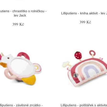
iputiens - chrastítko s rolničkou -
Lilliputiens - kniha aktivit - lev
lev Jack
399 Kč
399 Kč
illiputiens - závěsné zrcátko -
Lilliputiens - polštářek s aktivit