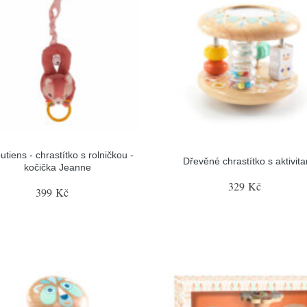
iputiens - chrastítko s rolničkou -
Dřevěné chrastítko s aktivit
kočička Jeanne
329 Kč
399 Kč