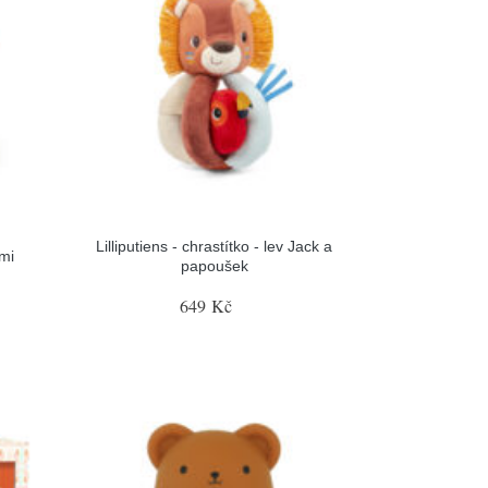
Lilliputiens - chrastítko - lev Jack a
ami
papoušek
649 Kč