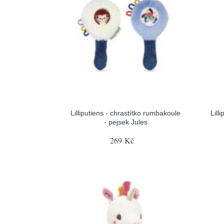
Lilliputiens - chrastítko rumbakoule
Lill
- pejsek Jules
269 Kč