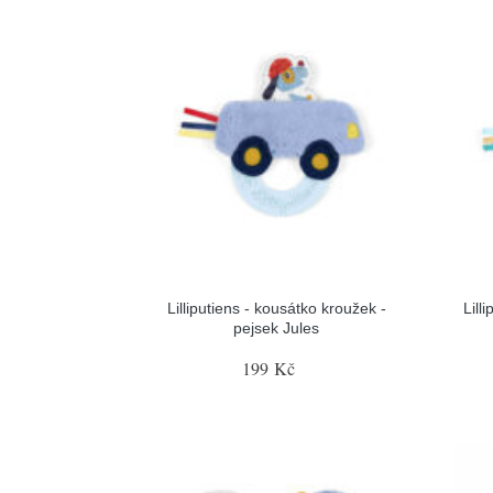
Lilliputiens - kousátko kroužek -
Lill
pejsek Jules
199 Kč