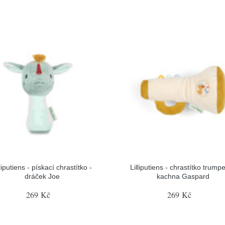
lliputiens - pískací chrastítko -
Lilliputiens - chrastítko trumpe
dráček Joe
kachna Gaspard
269 Kč
269 Kč