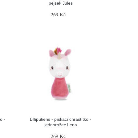
pejsek Jules
269 Kč
o -
Lilliputiens - pískací chrastítko -
jednorožec Lena
269 Kč