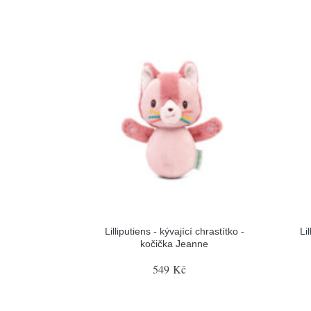
Lilliputiens - kývající chrastítko -
Li
kočička Jeanne
549 Kč