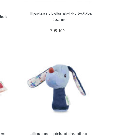
Lilliputiens - kniha aktivit - kočička
 Jack
Jeanne
399 Kč
ami -
Lilliputiens - pískací chrastítko -