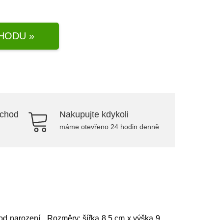
HODU »
bchod
Nakupujte kdykoli
máme otevřeno 24 hodin denně
 od narození Rozměry: šířka 8,5 cm x výška 9