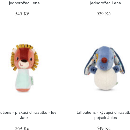
jednorožec Lena
jednorožec Lena
549 Kč
929 Kč
iputiens - pískací chrastítko - lev
Lilliputiens - kývající chrastítk
Jack
pejsek Jules
269 Kč
549 Kč