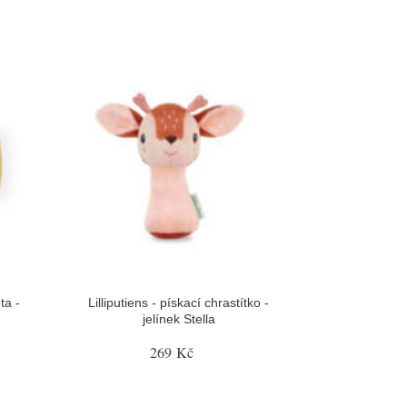
ta -
Lilliputiens - pískací chrastítko -
jelínek Stella
269 Kč