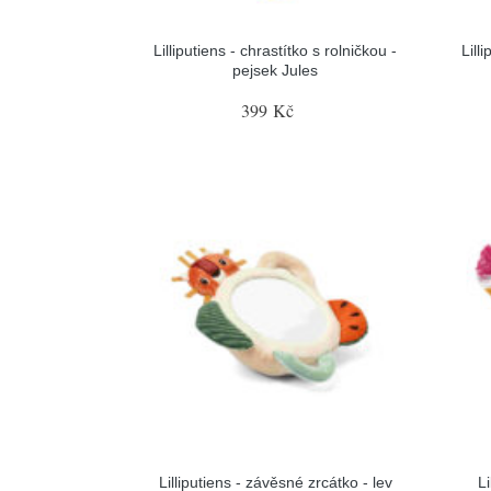
Lilliputiens - chrastítko s rolničkou -
Lill
pejsek Jules
399 Kč
Lilliputiens - závěsné zrcátko - lev
L