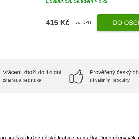
Dostupnost: Skladem > 5 ks
415 Kč
DO OBC
vč. DPH
Vrácení zboží do 14 dní
Prověřený český o
zdarma a bez rizika
s kvalitními produkty
nou součástí každé dětské krabice na hračky. Doporučený věk: