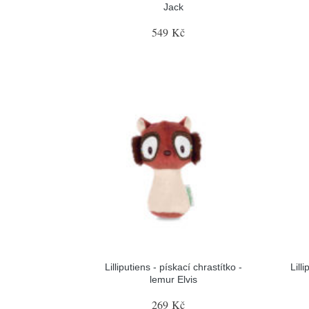
Jack
549 Kč
Lilliputiens - pískací chrastítko -
Lill
lemur Elvis
269 Kč