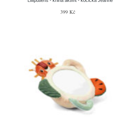
Lilliputiens - kniha aktivit - kočička Jeanne
399 Kč