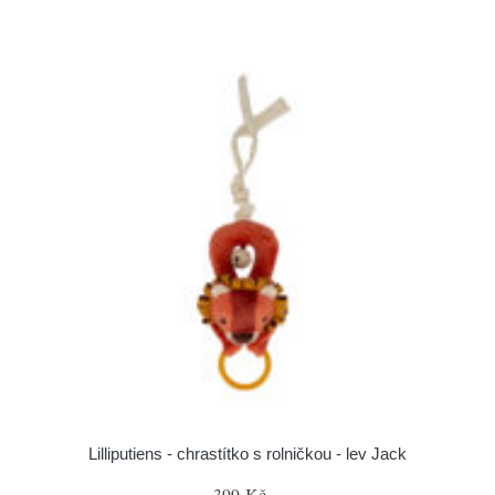
Lilliputiens - chrastítko s rolničkou - lev Jack
399 Kč