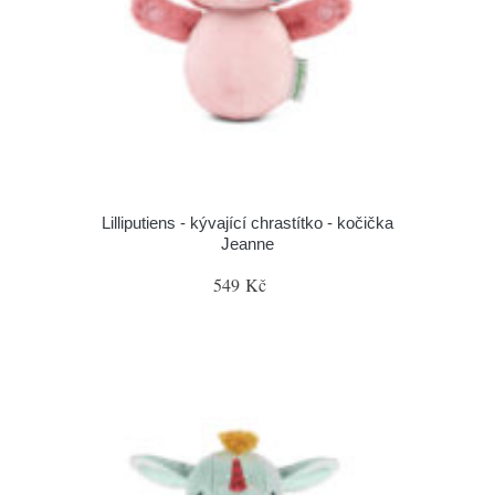
Lilliputiens - kývající chrastítko - kočička
Jeanne
549 Kč