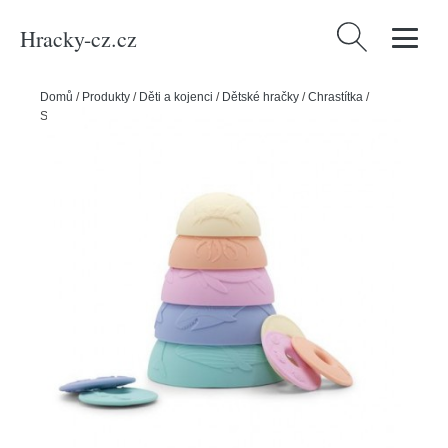
Hracky-cz.cz
Vyhledávání
Domů
/
Produkty
/
Děti a kojenci
/
Dětské hračky
/
Chrastítka
/
Silikonové stohovací kelímky, pastelová