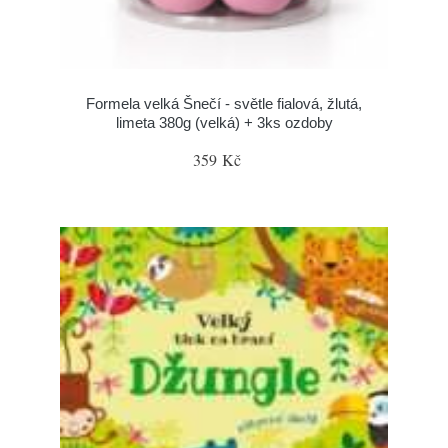
Formela velká Šnečí - světle fialová, žlutá,
limeta 380g (velká) + 3ks ozdoby
359 Kč