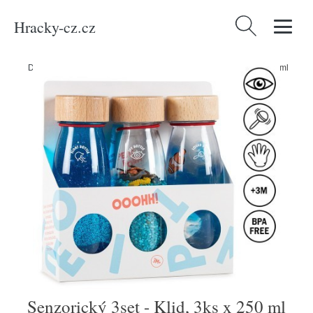
Hracky-cz.cz
Vyhledávání
Domů
/
Produkty
/
Média
/
Knihy
/
Senzorický 3set - Klid, 3ks x 250 ml
Senzorický 3set - Klid, 3ks x 250 ml